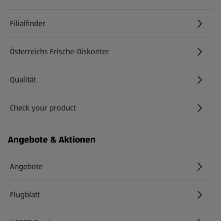
Filialfinder
Österreichs Frische-Diskonter
Qualität
Check your product
(öffnet in einem neuen Tab)
Angebote & Aktionen
Angebote
Flugblatt