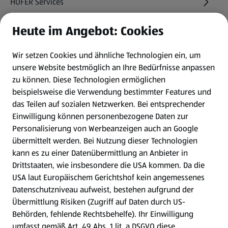
HOFER Services
Heute im Angebot: Cookies
Newsletter
Wir setzen Cookies und ähnliche Technologien ein, um
WhatsApp
unsere Website bestmöglich an Ihre Bedürfnisse anpassen
zu können.
Diese Technologien ermöglichen
Gewinnspiele
beispielsweise die Verwendung bestimmter Features und
das Teilen auf sozialen Netzwerken. Bei entsprechender
Einwilligung können personenbezogene Daten zur
Mein HOFER. Meine Einkäufe.
Personalisierung von Werbeanzeigen auch an Google
übermittelt werden. Bei Nutzung dieser Technologien
Meine Meinung. Mein HOFER.
kann es zu einer Datenübermittlung an Anbieter in
Drittstaaten, wie insbesondere die USA kommen. Da die
Gutscheingroßbestellung
USA laut Europäischem Gerichtshof kein angemessenes
(öffnet in einem neuen Tab)
Datenschutzniveau aufweist, bestehen aufgrund der
Übermittlung Risiken (Zugriff auf Daten durch US-
Folge uns hier:
Behörden, fehlende Rechtsbehelfe). Ihr Einwilligung
umfasst gemäß Art. 49 Abs. 1 lit. a DSGVO diese