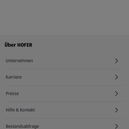
Fußzeilenmenü - weitere Links
Über HOFER
Unternehmen
Karriere
(öffnet in einem neuen Tab)
Presse
Hilfe & Kontakt
(öffnet in einem neuen Tab)
Bestandsabfrage
(öffnet in einem neuen Tab)