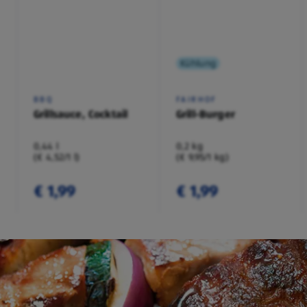
Kühlung
BBQ
FAIRHOF
Grillsauce, Cocktail
Grill-Burger
0,44 l
0,2 kg
(€ 4,52/1 l)
(€ 9,95/1 kg)
€ 1,99
€ 1,99