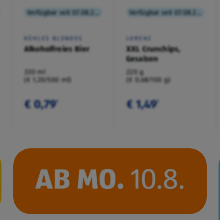
Verfügbar seit 07.08.2026
Verfügbar seit 07.08.2026
KÜHLES BLONDES
LORENZ
Alkoholfreies Bier
XXL Crunchips,
Gesalzen
330 ml
220 g
(€ 1,20/500 ml)
(€ 0,68/100 g)
€ 0,79
€ 1,49
¹
¹