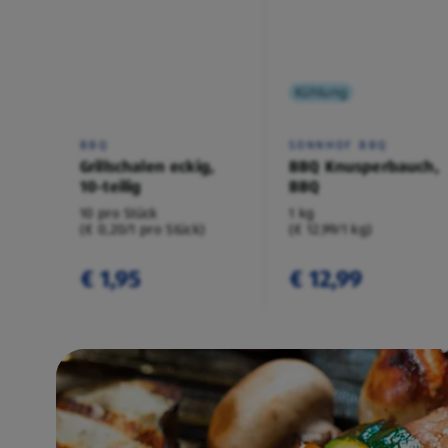
Kühlung
BBQ
SONNHOF BBQ
Grillschalen eckig,
BBQ Knusperbauch,
10-teilig
BBQ
10 pro Stück
1 kg
(€ 0,20/1 pro Stück)
(€ 12,99/1 kg)
€ 1,95
€ 12,99