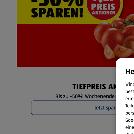
He
Wir 
TIEFPREIS AKTIO
best
Bis zu -50% Wochenende: Fr. 7.8. 
erm
Teil
Jetzt sparen
per
Goog
eine