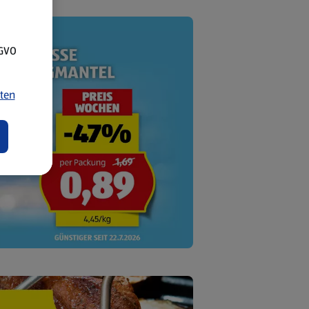
SGVO
ten