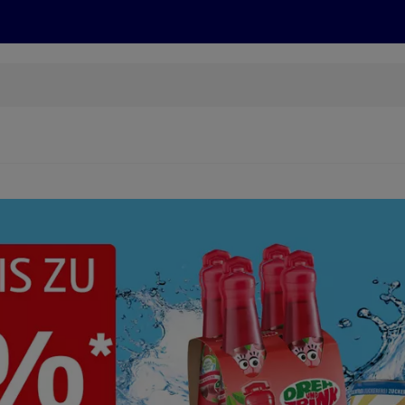
Grillen
ONLINESHOP
HOFER REISEN, HoT, FOTOS, GRÜN
(öffnet in einem neuen Tab)