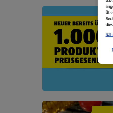
USA 
ang
Über
Rech
dies
Näh