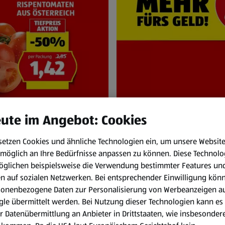
ute im Angebot: Cookies
setzen Cookies und ähnliche Technologien ein, um unsere Websit
NEN
HOFER Pr
möglich an Ihre Bedürfnisse anpassen zu können.
Diese Technolo
und Sa. 8.8.
Immer zum HOFER
öglichen beispielsweise die Verwendung bestimmter Features un
en auf sozialen Netzwerken. Bei entsprechender Einwilligung kön
sonenbezogene Daten zur Personalisierung von Werbeanzeigen a
le übermittelt werden. Bei Nutzung dieser Technologien kann es
r Datenübermittlung an Anbieter in Drittstaaten, wie insbesondere