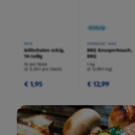
Kühlung
BBQ
SONNHOF BBQ
Grillschalen eckig,
BBQ Knusperbauch,
10-teilig
BBQ
10 pro Stück
1 kg
(€ 0,20/1 pro Stück)
(€ 12,99/1 kg)
€ 1,95
€ 12,99