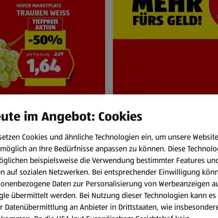
ute im Angebot: Cookies
setzen Cookies und ähnliche Technologien ein, um unsere Websit
NEN
HOFER Pr
möglich an Ihre Bedürfnisse anpassen zu können.
Diese Technolo
bis Mi. 12.8.
Immer zum HOFER
öglichen beispielsweise die Verwendung bestimmter Features un
en auf sozialen Netzwerken. Bei entsprechender Einwilligung kön
sonenbezogene Daten zur Personalisierung von Werbeanzeigen a
le übermittelt werden. Bei Nutzung dieser Technologien kann es
r Datenübermittlung an Anbieter in Drittstaaten, wie insbesondere