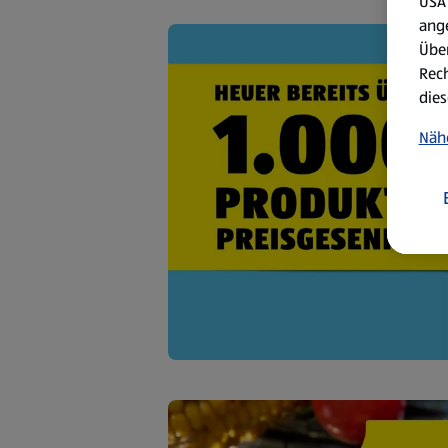
USA 
ang
Über
Rech
dies
Näh