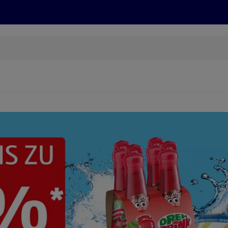
Grillen
ONLINESHOP
HOFER REISEN, HoT, FOTOS, GRÜN
(öffnet in einem neuen Tab)