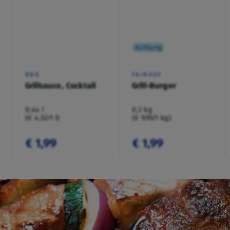
Kühlung
BBQ
FAIRHOF
Grillsauce, Cocktail
Grill-Burger
0,44 l
0,2 kg
(€ 4,52/1 l)
(€ 9,95/1 kg)
€ 1,99
€ 1,99