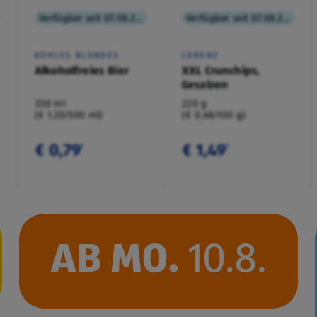
Verfügbar seit 07.08.2026
Verfügbar seit 07.08.2026
KÜHLES BLONDES
LORENZ
Alkoholfreies Bier
XXL Crunchips,
Gesalzen
330 ml
220 g
(€ 1,20/500 ml)
(€ 0,68/100 g)
€ 0,79
€ 1,49
¹
¹