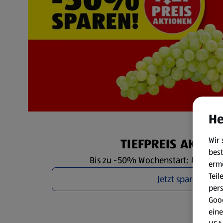
He
Wir 
TIEFPREIS AKTIO
best
Bis zu -50% Wochenstart: Mo. 10.8. 
erm
Teil
Jetzt sparen
per
Goog
eine