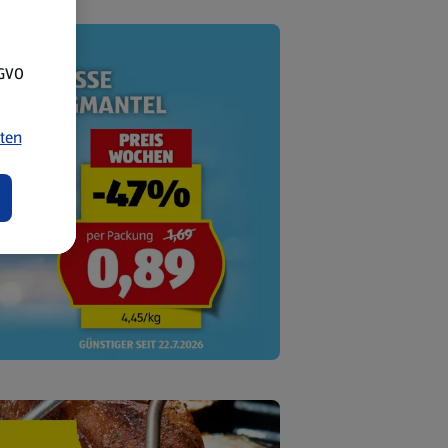
SGVO
ten