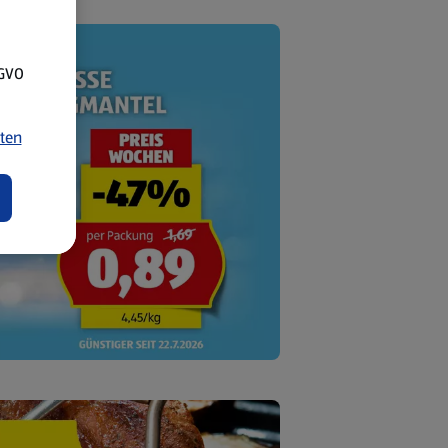
SGVO
ten