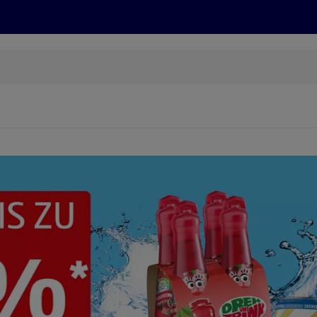
Grillen
ONLINESHOP
HOFER REISEN, HoT, FOTOS, GRÜN
(öffnet in einem neuen Tab)