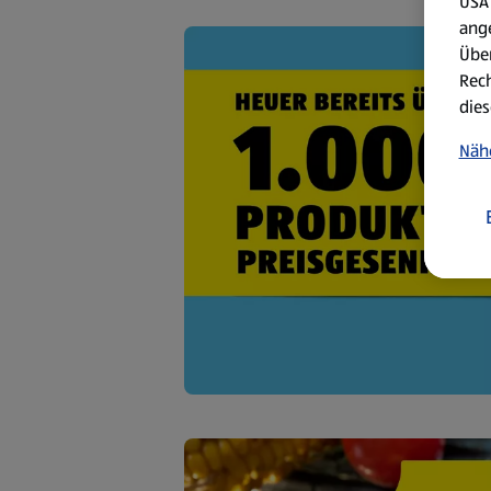
USA 
ang
Über
Rech
dies
Näh