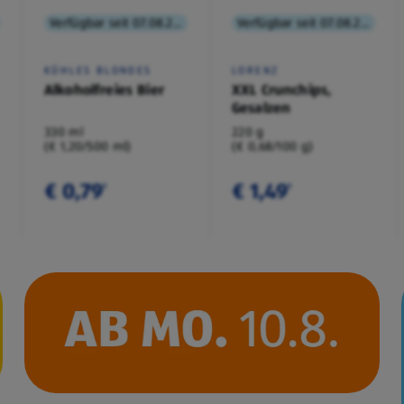
Verfügbar seit 07.08.2026
Verfügbar seit 07.08.2026
KÜHLES BLONDES
LORENZ
Alkoholfreies Bier
XXL Crunchips,
Gesalzen
330 ml
220 g
(€ 1,20/500 ml)
(€ 0,68/100 g)
€ 0,79
€ 1,49
¹
¹