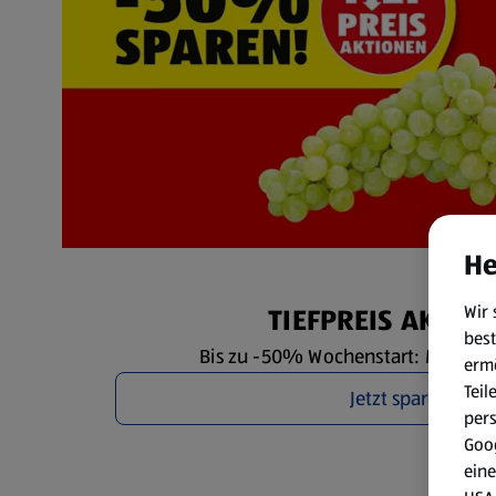
He
Wir 
TIEFPREIS AKTIO
best
Bis zu -50% Wochenstart: Mo. 10.8. 
erm
Teil
Jetzt sparen
per
Goog
eine