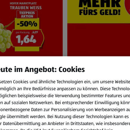
ute im Angebot: Cookies
setzen Cookies und ähnliche Technologien ein, um unsere Websit
NEN
HOFER Pr
möglich an Ihre Bedürfnisse anpassen zu können.
Diese Technolo
bis Mi. 12.8.
Immer zum HOFER
öglichen beispielsweise die Verwendung bestimmter Features un
en auf sozialen Netzwerken. Bei entsprechender Einwilligung kön
sonenbezogene Daten zur Personalisierung von Werbeanzeigen a
le übermittelt werden. Bei Nutzung dieser Technologien kann es
r Datenübermittlung an Anbieter in Drittstaaten, wie insbesondere