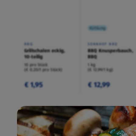
Kühlung
BBQ
SONNHOF BBQ
Grillschalen eckig,
BBQ Knusperbauch,
10-teilig
BBQ
10 pro Stück
1 kg
(€ 0,20/1 pro Stück)
(€ 12,99/1 kg)
€ 1,95
€ 12,99