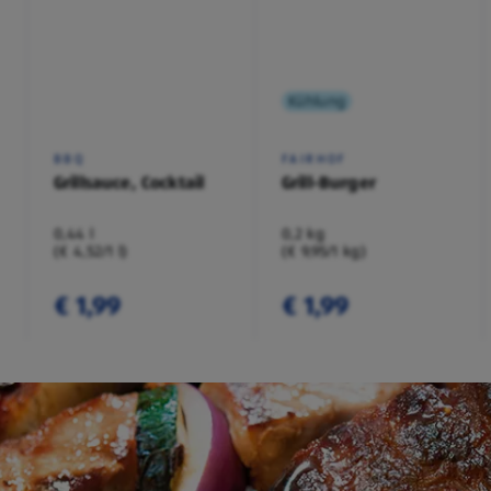
Kühlung
BBQ
FAIRHOF
Grillsauce, Cocktail
Grill-Burger
0,44 l
0,2 kg
(€ 4,52/1 l)
(€ 9,95/1 kg)
€ 1,99
€ 1,99