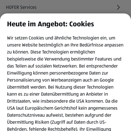
HOFER Services
Heute im Angebot: Cookies
Newsletter
Wir setzen Cookies und ähnliche Technologien ein, um
WhatsApp
unsere Website bestmöglich an Ihre Bedürfnisse anpassen
zu können.
Diese Technologien ermöglichen
Gewinnspiele
beispielsweise die Verwendung bestimmter Features und
das Teilen auf sozialen Netzwerken. Bei entsprechender
Einwilligung können personenbezogene Daten zur
Mein HOFER. Meine Einkäufe.
Personalisierung von Werbeanzeigen auch an Google
übermittelt werden. Bei Nutzung dieser Technologien
Meine Meinung. Mein HOFER.
kann es zu einer Datenübermittlung an Anbieter in
Drittstaaten, wie insbesondere die USA kommen. Da die
Gutscheingroßbestellung
USA laut Europäischem Gerichtshof kein angemessenes
(öffnet in einem neuen Tab)
Datenschutzniveau aufweist, bestehen aufgrund der
Übermittlung Risiken (Zugriff auf Daten durch US-
Folge uns hier:
Behörden, fehlende Rechtsbehelfe). Ihr Einwilligung