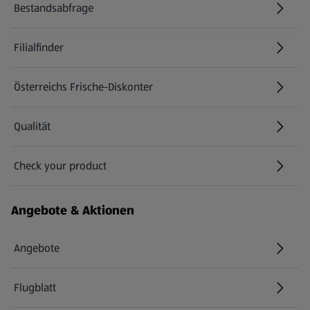
Bestandsabfrage
(öffnet in einem neuen Tab)
Filialfinder
Österreichs Frische-Diskonter
Qualität
Check your product
(öffnet in einem neuen Tab)
Angebote & Aktionen
Angebote
Flugblatt