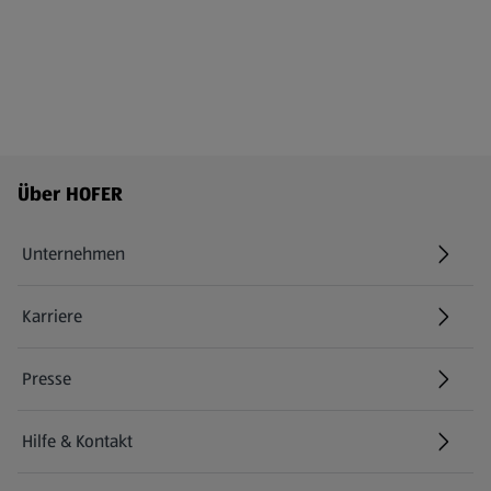
Fußzeilenmenü - weitere Links
Über HOFER
Unternehmen
Karriere
(öffnet in einem neuen Tab)
Presse
Hilfe & Kontakt
(öffnet in einem neuen Tab)