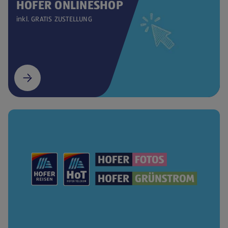
HOFER ONLINESHOP
inkl. GRATIS ZUSTELLUNG
(öffnet in einem neuen Tab)