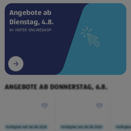
Angebote ab
Dienstag, 4.8.
Verfügbar seit 04.08.2026
ONLINESHOP
im HOFER ONLINESHOP
CEEM
Weintemperierschrank
€ 449,00
¹
(öffnet in einem neuen Tab)
ANGEBOTE AB DONNERSTAG, 6.8.
Verfügbar seit 06.08.2026
Verfügbar seit 06.08.2026
Verfügbar