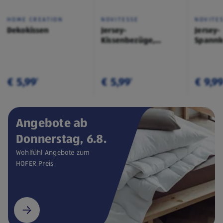
HOME CREATION
NOVITESSE
NOVITE
Dekokissen
Jersey-
Jersey-
Kissenbezüge,
Spannl
Doppelpkg.
€ 5,99
€ 5,99
€ 9,9
¹
¹
Angebote ab
Donnerstag, 6.8.
Wohlfühl Angebote zum
HOFER Preis