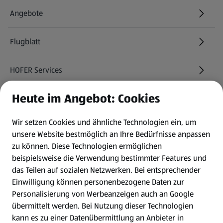
Angebote
Flugblatt
HOFER Services
Heute im Angebot: Cookies
Newsletter
Wir setzen Cookies und ähnliche Technologien ein, um
WhatsApp
unsere Website bestmöglich an Ihre Bedürfnisse anpassen
zu können.
Diese Technologien ermöglichen
Gewinnspiele
beispielsweise die Verwendung bestimmter Features und
das Teilen auf sozialen Netzwerken. Bei entsprechender
Einwilligung können personenbezogene Daten zur
Mein HOFER. Meine Einkäufe.
Personalisierung von Werbeanzeigen auch an Google
übermittelt werden. Bei Nutzung dieser Technologien
Meine Meinung. Mein HOFER.
kann es zu einer Datenübermittlung an Anbieter in