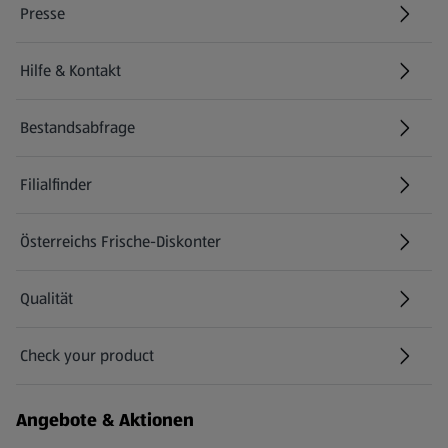
Presse
Hilfe & Kontakt
(öffnet in einem neuen Tab)
Bestandsabfrage
(öffnet in einem neuen Tab)
Filialfinder
Österreichs Frische-Diskonter
Qualität
Check your product
(öffnet in einem neuen Tab)
Angebote & Aktionen