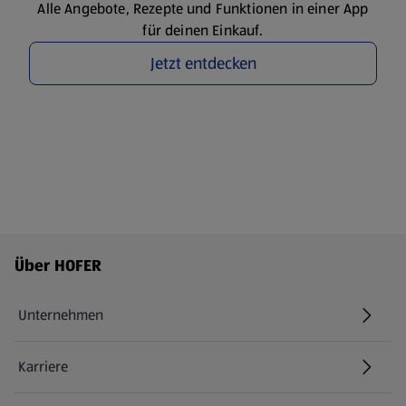
Alle Angebote, Rezepte und Funktionen in einer App
für deinen Einkauf.
Jetzt entdecken
Fußzeilenmenü - weitere Links
Über HOFER
Unternehmen
Karriere
(öffnet in einem neuen Tab)