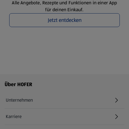
Alle Angebote, Rezepte und Funktionen in einer App
für deinen Einkauf.
Jetzt entdecken
Fußzeilenmenü - weitere Links
Über HOFER
Unternehmen
Karriere
(öffnet in einem neuen Tab)