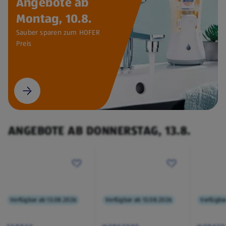
Angebote ab
Montag, 10.8.
Sauber sparen zum HOFER
Preis
ANGEBOTE AB DONNERSTAG, 13.8.
Verfügbar ab 13.08.2026
Verfügbar ab 13.08.2026
Verfügba