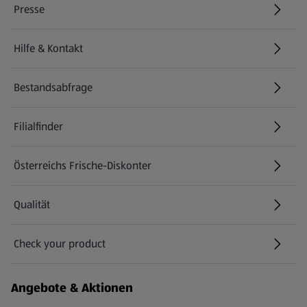
Presse
Hilfe & Kontakt
(öffnet in einem neuen Tab)
Bestandsabfrage
(öffnet in einem neuen Tab)
Filialfinder
Österreichs Frische-Diskonter
Qualität
Check your product
(öffnet in einem neuen Tab)
Angebote & Aktionen