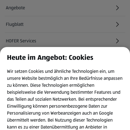
Angebote
Flugblatt
HOFER Services
Heute im Angebot: Cookies
Newsletter
Wir setzen Cookies und ähnliche Technologien ein, um
WhatsApp
unsere Website bestmöglich an Ihre Bedürfnisse anpassen
zu können.
Diese Technologien ermöglichen
Gewinnspiele
beispielsweise die Verwendung bestimmter Features und
das Teilen auf sozialen Netzwerken. Bei entsprechender
Einwilligung können personenbezogene Daten zur
Mein HOFER. Meine Einkäufe.
Personalisierung von Werbeanzeigen auch an Google
übermittelt werden. Bei Nutzung dieser Technologien
Meine Meinung. Mein HOFER.
kann es zu einer Datenübermittlung an Anbieter in