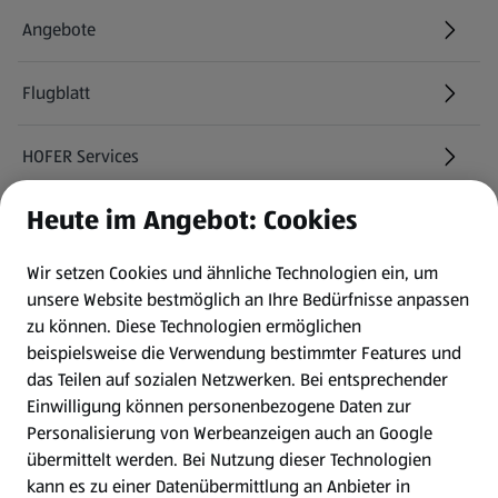
Angebote
Flugblatt
HOFER Services
Heute im Angebot: Cookies
Newsletter
Wir setzen Cookies und ähnliche Technologien ein, um
WhatsApp
unsere Website bestmöglich an Ihre Bedürfnisse anpassen
zu können.
Diese Technologien ermöglichen
Gewinnspiele
beispielsweise die Verwendung bestimmter Features und
das Teilen auf sozialen Netzwerken. Bei entsprechender
Einwilligung können personenbezogene Daten zur
Mein HOFER. Meine Einkäufe.
Personalisierung von Werbeanzeigen auch an Google
übermittelt werden. Bei Nutzung dieser Technologien
Meine Meinung. Mein HOFER.
kann es zu einer Datenübermittlung an Anbieter in