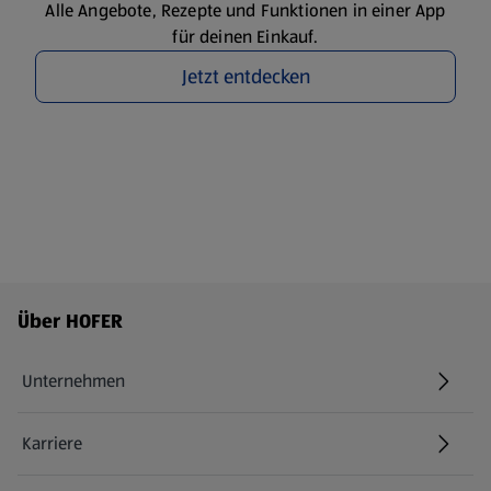
Alle Angebote, Rezepte und Funktionen in einer App
für deinen Einkauf.
Jetzt entdecken
Fußzeilenmenü - weitere Links
Über HOFER
Unternehmen
Karriere
(öffnet in einem neuen Tab)