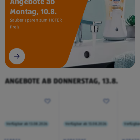
Angebote ab
Montag, 10.8.
Sauber sparen zum HOFER
Preis
ANGEBOTE AB DONNERSTAG, 13.8.
Verfügbar ab 13.08.2026
Verfügbar ab 13.08.2026
Verfügba