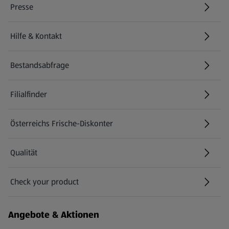
Presse
Hilfe & Kontakt
(öffnet in einem neuen Tab)
Bestandsabfrage
(öffnet in einem neuen Tab)
Filialfinder
Österreichs Frische-Diskonter
Qualität
Check your product
(öffnet in einem neuen Tab)
Angebote & Aktionen