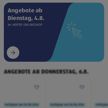
Angebote ab
Dienstag, 4.8.
Verfügbar seit 04.08.2026
ONLINESHOP
im HOFER ONLINESHOP
CEEM
Weintemperierschrank
€ 449,00
¹
(öffnet in einem neuen Tab)
ANGEBOTE AB DONNERSTAG, 6.8.
Verfügbar seit 06.08.2026
Verfügbar seit 06.08.2026
Verfügbar