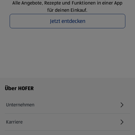
Alle Angebote, Rezepte und Funktionen in einer App
für deinen Einkauf.
Jetzt entdecken
Fußzeilenmenü - weitere Links
Über HOFER
Unternehmen
Karriere
(öffnet in einem neuen Tab)