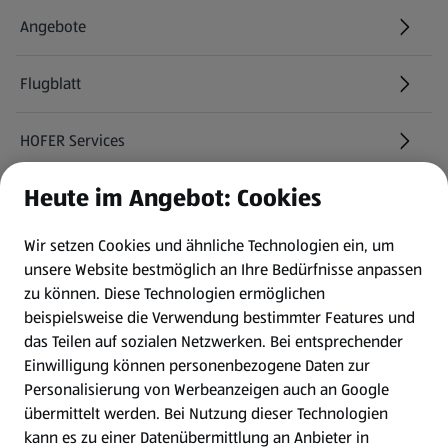
Angebote
Flugblatt
HOFER Services
Heute im Angebot: Cookies
Newsletter
Wir setzen Cookies und ähnliche Technologien ein, um
WhatsApp
unsere Website bestmöglich an Ihre Bedürfnisse anpassen
zu können.
Diese Technologien ermöglichen
Gewinnspiele
beispielsweise die Verwendung bestimmter Features und
das Teilen auf sozialen Netzwerken. Bei entsprechender
Einwilligung können personenbezogene Daten zur
Mein HOFER. Meine Einkäufe.
Personalisierung von Werbeanzeigen auch an Google
übermittelt werden. Bei Nutzung dieser Technologien
Meine Meinung. Mein HOFER.
kann es zu einer Datenübermittlung an Anbieter in