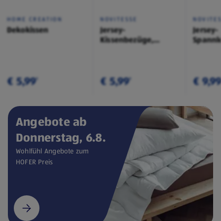
HOME CREATION
NOVITESSE
NOVITE
Dekokissen
Jersey-
Jersey-
Kissenbezüge,
Spannl
Doppelpkg.
€ 5,99
€ 5,99
€ 9,9
¹
¹
Angebote ab
Donnerstag, 6.8.
Wohlfühl Angebote zum
HOFER Preis