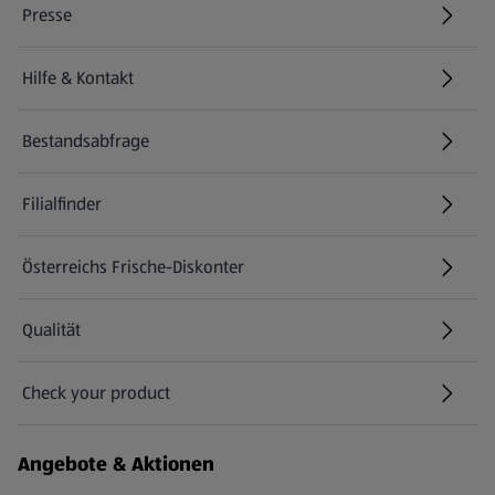
Presse
Hilfe & Kontakt
(öffnet in einem neuen Tab)
Bestandsabfrage
(öffnet in einem neuen Tab)
Filialfinder
Österreichs Frische-Diskonter
Qualität
Check your product
(öffnet in einem neuen Tab)
Angebote & Aktionen