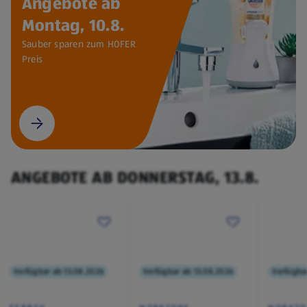
Angebote ab
Montag, 10.8.
Sauber sparen zum HOFER
Preis
ANGEBOTE AB DONNERSTAG, 13.8.
Verfügbar ab 13.08.2026
Verfügbar ab 13.08.2026
Verfügba