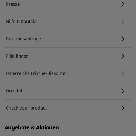
Presse
Hilfe & Kontakt
(öffnet in einem neuen Tab)
Bestandsabfrage
(öffnet in einem neuen Tab)
Filialfinder
Österreichs Frische-Diskonter
Qualität
Check your product
(öffnet in einem neuen Tab)
Angebote & Aktionen