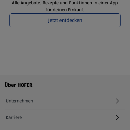
Alle Angebote, Rezepte und Funktionen in einer App
für deinen Einkauf.
Jetzt entdecken
Fußzeilenmenü - weitere Links
Über HOFER
Unternehmen
Karriere
(öffnet in einem neuen Tab)