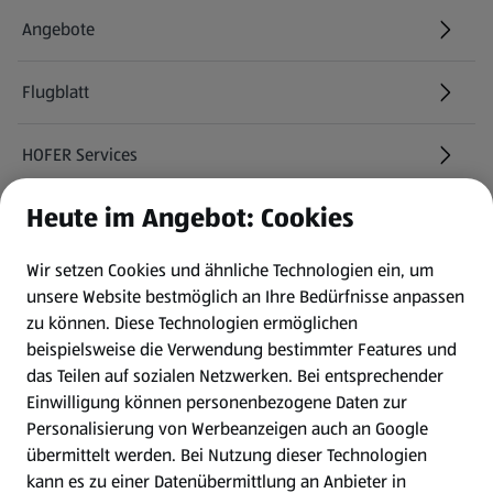
Angebote
Flugblatt
HOFER Services
Heute im Angebot: Cookies
Newsletter
Wir setzen Cookies und ähnliche Technologien ein, um
WhatsApp
unsere Website bestmöglich an Ihre Bedürfnisse anpassen
zu können.
Diese Technologien ermöglichen
Gewinnspiele
beispielsweise die Verwendung bestimmter Features und
das Teilen auf sozialen Netzwerken. Bei entsprechender
Einwilligung können personenbezogene Daten zur
Mein HOFER. Meine Einkäufe.
Personalisierung von Werbeanzeigen auch an Google
übermittelt werden. Bei Nutzung dieser Technologien
Meine Meinung. Mein HOFER.
kann es zu einer Datenübermittlung an Anbieter in