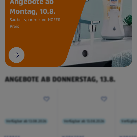
Angebote ab
Montag, 10.8.
Sauber sparen zum HOFER
Preis
ANGEBOTE AB DONNERSTAG, 13.8.
Verfügbar ab 13.08.2026
Verfügbar ab 13.08.2026
Verfügba