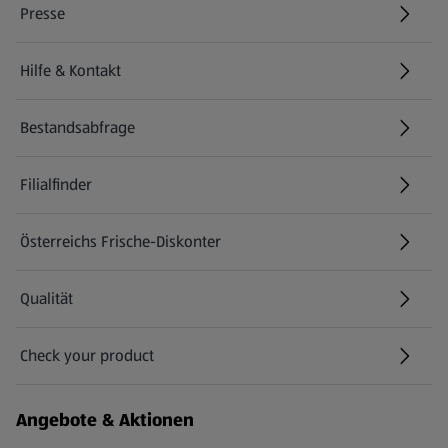
Presse
Hilfe & Kontakt
(öffnet in einem neuen Tab)
Bestandsabfrage
(öffnet in einem neuen Tab)
Filialfinder
Österreichs Frische-Diskonter
Qualität
Check your product
(öffnet in einem neuen Tab)
Angebote & Aktionen