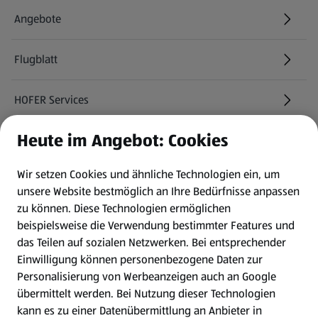
Angebote
Flugblatt
HOFER Services
Heute im Angebot: Cookies
Newsletter
Wir setzen Cookies und ähnliche Technologien ein, um
WhatsApp
unsere Website bestmöglich an Ihre Bedürfnisse anpassen
zu können.
Diese Technologien ermöglichen
Gewinnspiele
beispielsweise die Verwendung bestimmter Features und
das Teilen auf sozialen Netzwerken. Bei entsprechender
Einwilligung können personenbezogene Daten zur
Mein HOFER. Meine Einkäufe.
Personalisierung von Werbeanzeigen auch an Google
übermittelt werden. Bei Nutzung dieser Technologien
Meine Meinung. Mein HOFER.
kann es zu einer Datenübermittlung an Anbieter in