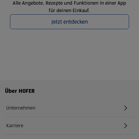
Alle Angebote, Rezepte und Funktionen in einer App
für deinen Einkauf.
Jetzt entdecken
Fußzeilenmenü - weitere Links
Über HOFER
Unternehmen
Karriere
(öffnet in einem neuen Tab)