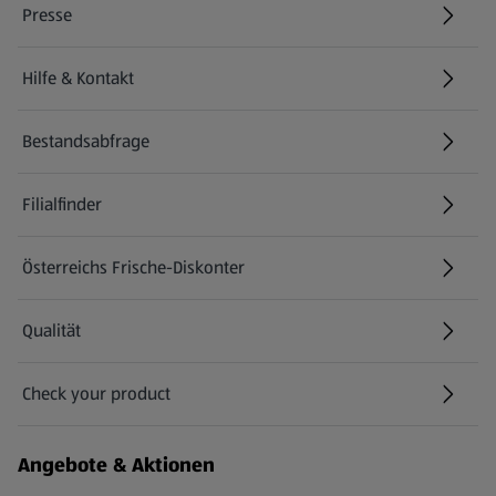
Presse
Hilfe & Kontakt
(öffnet in einem neuen Tab)
Bestandsabfrage
(öffnet in einem neuen Tab)
Filialfinder
Österreichs Frische-Diskonter
Qualität
Check your product
(öffnet in einem neuen Tab)
Angebote & Aktionen