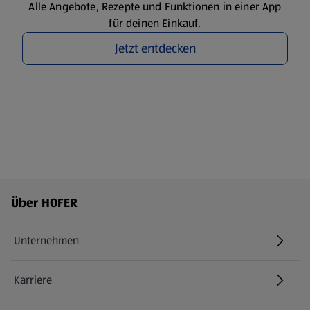
Alle Angebote, Rezepte und Funktionen in einer App
für deinen Einkauf.
Jetzt entdecken
Fußzeilenmenü - weitere Links
Über HOFER
Unternehmen
Karriere
(öffnet in einem neuen Tab)