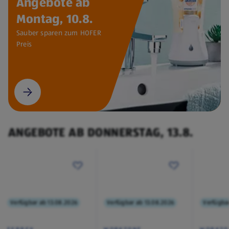
Angebote ab
Montag, 10.8.
Sauber sparen zum HOFER
Preis
ANGEBOTE AB DONNERSTAG, 13.8.
Verfügbar ab 13.08.2026
Verfügbar ab 13.08.2026
Verfügba