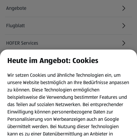
Angebote
Flugblatt
HOFER Services
Heute im Angebot: Cookies
Newsletter
Wir setzen Cookies und ähnliche Technologien ein, um
WhatsApp
unsere Website bestmöglich an Ihre Bedürfnisse anpassen
zu können.
Diese Technologien ermöglichen
Gewinnspiele
beispielsweise die Verwendung bestimmter Features und
das Teilen auf sozialen Netzwerken. Bei entsprechender
Einwilligung können personenbezogene Daten zur
Mein HOFER. Meine Einkäufe.
Personalisierung von Werbeanzeigen auch an Google
übermittelt werden. Bei Nutzung dieser Technologien
Meine Meinung. Mein HOFER.
kann es zu einer Datenübermittlung an Anbieter in