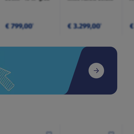
€ 799,00
€ 3.299,00
€
¹
¹