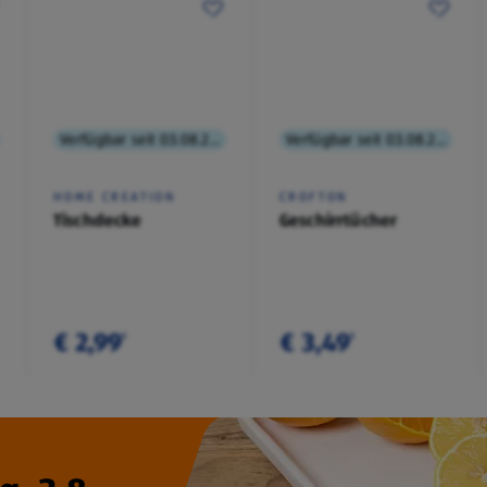
Verfügbar seit 03.08.2026
Verfügbar seit 03.08.2026
HOME CREATION
CROFTON
Tischdecke
Geschirrtücher
€ 2,99
€ 3,49
¹
¹