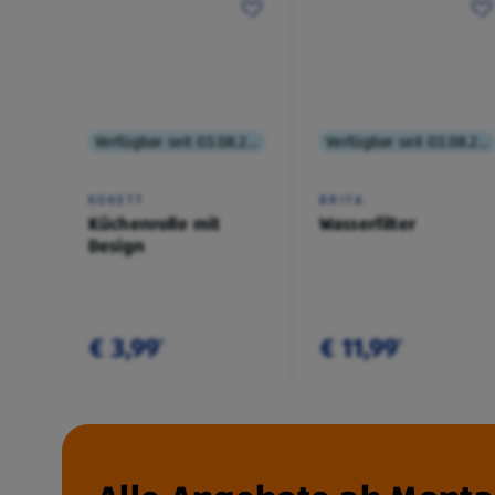
Verfügbar seit 03.08.2026
Verfügbar seit 03.08.2026
KOKETT
BRITA
Küchenrolle mit
Wasserfilter
Design
€ 3,99
€ 11,99
¹
¹