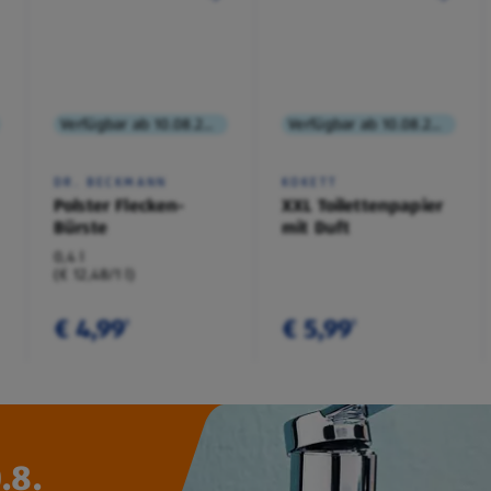
Verfügbar ab 10.08.2026
Verfügbar ab 10.08.2026
DR. BECKMANN
KOKETT
Polster Flecken-
XXL Toilettenpapier
Bürste
mit Duft
0,4 l
(€ 12,48/1 l)
€ 4,99
€ 5,99
¹
¹
.8.