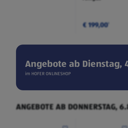
€ 199,00
¹
Angebote ab Dienstag, 4
Verfügbar seit 04.08.2026
im HOFER ONLINESHOP
ONLINESHOP
CEEM
(öffnet in einem neuen Tab)
Weintemperierschrank
ANGEBOTE AB DONNERSTAG, 6.
€ 449,00
¹