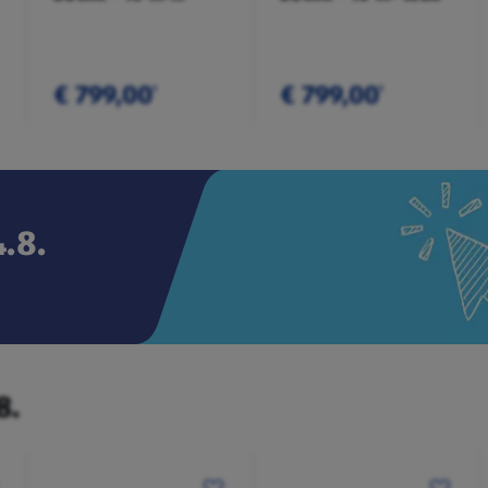
anthrazit
€ 799,00
€ 799,00
¹
¹
.8.
8.