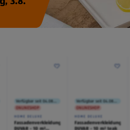
, 3.8.
Verfügbar seit 04.08.2026
Verfügbar seit 04.08.2026
ONLINESHOP
ONLINESHOP
HOME DELUXE
HOME DELUXE
Fassadenverkleidung
Fassadenverkleidung
DUVAR - 10 m²
DUVAR - 10 m² teak