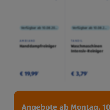
Verfügbar ab 10.08.2026
Verfügbar ab 10.08.2026
AMBIANO
TANDIL
Handdampfreiniger
Waschmaschinen
Intensiv-Reiniger
€ 19,99
€ 3,79
¹
¹
Angebote ab Montag, 10