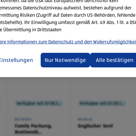
kommen. Da die USA laut Europäischem Gerichtshof kein
emessenes Datenschutzniveau aufweist, bestehen aufgrund der
mittlung Risiken (Zugriff auf Daten durch US-Behörden, fehlende
tsbehelfe). Ihr Einwilligung umfasst gemäß Art. 49 Abs. 1 lit. a D
e Übermittlung in Drittstaaten
ere Informationen zum Datenschutz und den Widerrufsmöglichkei
Einstellungen
Nur Notwendige
Alle bestätigen
Verfügbar seit 07.08.2026
Verfügbar seit 07.08.2026
KOTÁNYI
RAMSA
Family Packung,
Englischer Senf
Brathendl