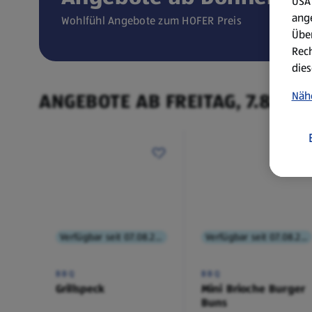
USA 
ang
Wohlfühl Angebote zum HOFER Preis
Über
Rech
dies
ANGEBOTE AB FREITAG, 7.8.
Näh
Verfügbar seit 07.08.2026
Verfügbar seit 07.08.2026
BBQ
BBQ
Grillspeck
Mini Brioche Burger
Buns