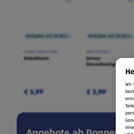
Verfügbar seit 06.08.2026
Verfügbar seit 06.08.2026
HOME CREATION
NOVITESSE
Dekokissen
Jersey-
Kissenbezüge,
He
Doppelpkg.
Wir 
€ 5,99
€ 5,99
best
¹
¹
erm
Teil
per
Goog
eine
Angebote ab Donnerstag