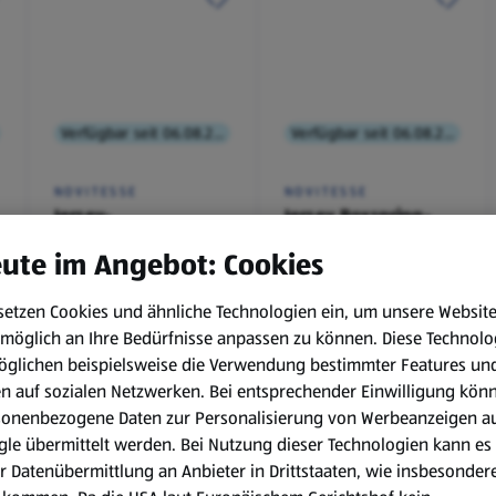
Verfügbar seit 06.08.2026
Verfügbar seit 06.08.2026
NOVITESSE
NOVITESSE
Jersey-
Jersey Boxspring-
Spannleintuch
Spannleintuch
ute im Angebot: Cookies
setzen Cookies und ähnliche Technologien ein, um unsere Websit
€ 9,99
€ 11,99
möglich an Ihre Bedürfnisse anpassen zu können.
Diese Technolo
¹
¹
öglichen beispielsweise die Verwendung bestimmter Features un
en auf sozialen Netzwerken. Bei entsprechender Einwilligung kön
sonenbezogene Daten zur Personalisierung von Werbeanzeigen a
le übermittelt werden. Bei Nutzung dieser Technologien kann es
r Datenübermittlung an Anbieter in Drittstaaten, wie insbesondere
, 6.8.