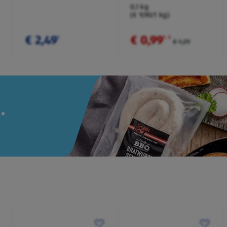
Würzmischung
0,1 kg
(€ 9,90/1 kg)
€ 2,49
€ 0,99
¹
¹
˒
²
€ 1,29
.