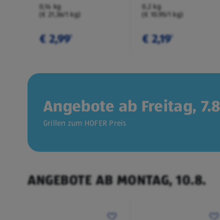
0,14 kg
0,2 kg
(€ 21,36/1 kg)
(€ 10,95/1 kg)
€ 2,99
€ 2,19
¹
¹
Angebote ab Freitag, 7.8
Grillen zum HOFER Preis
ANGEBOTE AB MONTAG, 10.8.