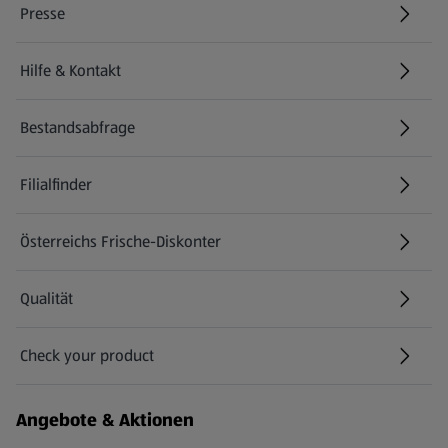
Presse
Hilfe & Kontakt
(öffnet in einem neuen Tab)
Bestandsabfrage
(öffnet in einem neuen Tab)
Filialfinder
Österreichs Frische-Diskonter
Qualität
Check your product
(öffnet in einem neuen Tab)
Angebote & Aktionen