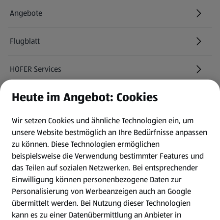
Angebote
Flugblatt
HOFER Services
Heute im Angebot: Cookies
Newsletter
Wir setzen Cookies und ähnliche Technologien ein, um
WhatsApp
unsere Website bestmöglich an Ihre Bedürfnisse anpassen
zu können.
Diese Technologien ermöglichen
Gewinnspiele
beispielsweise die Verwendung bestimmter Features und
das Teilen auf sozialen Netzwerken. Bei entsprechender
Einwilligung können personenbezogene Daten zur
Mein HOFER. Meine Einkäufe.
Personalisierung von Werbeanzeigen auch an Google
übermittelt werden. Bei Nutzung dieser Technologien
Meine Meinung. Mein HOFER.
kann es zu einer Datenübermittlung an Anbieter in