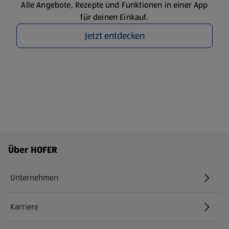
Alle Angebote, Rezepte und Funktionen in einer App
für deinen Einkauf.
Jetzt entdecken
Fußzeilenmenü - weitere Links
Über HOFER
Unternehmen
Karriere
(öffnet in einem neuen Tab)