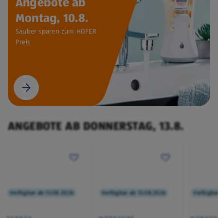
Angebote ab
Montag, 10.8.
Sauber sparen zum HOFER
Preis
ANGEBOTE AB DONNERSTAG, 13.8.
Verfügbar ab 13.08.2026
Verfügbar ab 13.08.2026
Verfügba