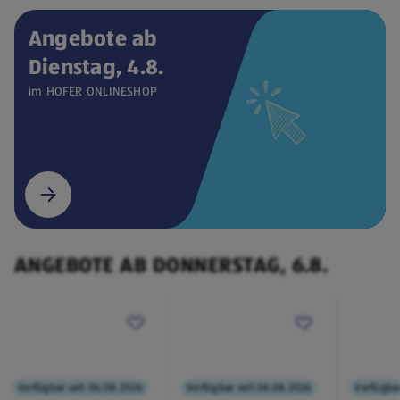
Angebote ab
Dienstag, 4.8.
Verfügbar seit 04.08.2026
ONLINESHOP
im HOFER ONLINESHOP
CEEM
Weintemperierschrank
€ 449,00
¹
(öffnet in einem neuen Tab)
ANGEBOTE AB DONNERSTAG, 6.8.
Verfügbar seit 06.08.2026
Verfügbar seit 06.08.2026
Verfügbar