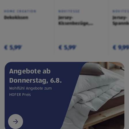
HOME CREATION
NOVITESSE
NOVITE
Dekokissen
Jersey-
Jersey-
Kissenbezüge,
Spannl
Doppelpkg.
€ 5,99
€ 5,99
€ 9,9
¹
¹
Angebote ab
Donnerstag, 6.8.
Wohlfühl Angebote zum
HOFER Preis