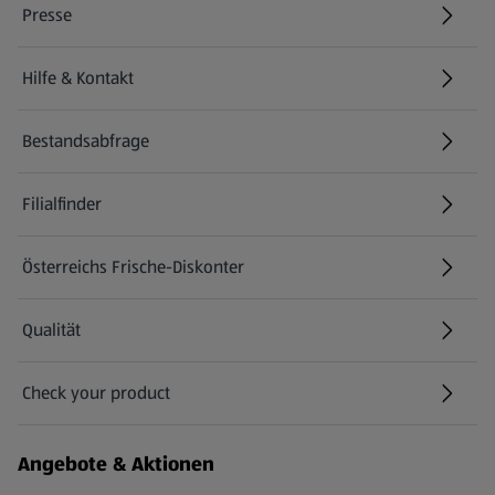
Presse
Hilfe & Kontakt
(öffnet in einem neuen Tab)
Bestandsabfrage
(öffnet in einem neuen Tab)
Filialfinder
Österreichs Frische-Diskonter
Qualität
Check your product
(öffnet in einem neuen Tab)
Angebote & Aktionen