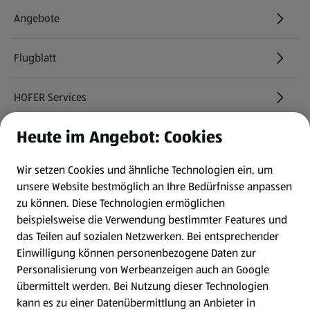
Angebote
Flugblatt
HOFER Services
Heute im Angebot: Cookies
Newsletter
Wir setzen Cookies und ähnliche Technologien ein, um
WhatsApp
unsere Website bestmöglich an Ihre Bedürfnisse anpassen
zu können.
Diese Technologien ermöglichen
Gewinnspiele
beispielsweise die Verwendung bestimmter Features und
das Teilen auf sozialen Netzwerken. Bei entsprechender
Einwilligung können personenbezogene Daten zur
Mein HOFER. Meine Einkäufe.
Personalisierung von Werbeanzeigen auch an Google
übermittelt werden. Bei Nutzung dieser Technologien
Meine Meinung. Mein HOFER.
kann es zu einer Datenübermittlung an Anbieter in