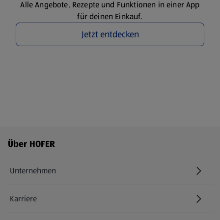
Alle Angebote, Rezepte und Funktionen in einer App
für deinen Einkauf.
Jetzt entdecken
Fußzeilenmenü - weitere Links
Über HOFER
Unternehmen
Karriere
(öffnet in einem neuen Tab)