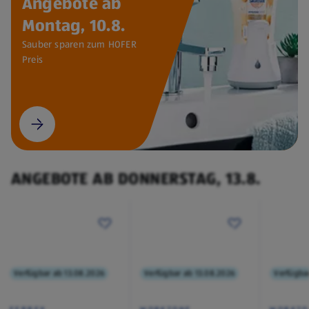
Angebote ab
Montag, 10.8.
Sauber sparen zum HOFER
Preis
ANGEBOTE AB DONNERSTAG, 13.8.
Verfügbar ab 13.08.2026
Verfügbar ab 13.08.2026
Verfügba