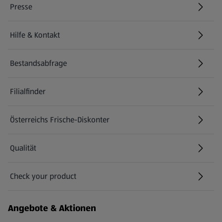
Presse
Hilfe & Kontakt
(öffnet in einem neuen Tab)
Bestandsabfrage
(öffnet in einem neuen Tab)
Filialfinder
Österreichs Frische-Diskonter
Qualität
Check your product
(öffnet in einem neuen Tab)
Angebote & Aktionen