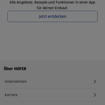
Alle Angebote, Rezepte und Funktionen in einer App
für deinen Einkauf.
Jetzt entdecken
Fußzeilenmenü - weitere Links
Über HOFER
Unternehmen
Karriere
(öffnet in einem neuen Tab)