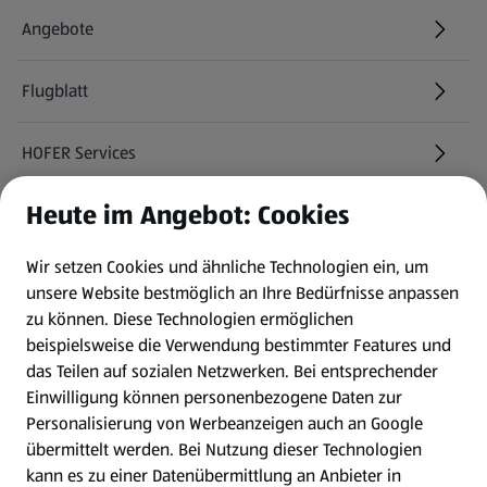
Angebote
Flugblatt
HOFER Services
Heute im Angebot: Cookies
Newsletter
Wir setzen Cookies und ähnliche Technologien ein, um
WhatsApp
unsere Website bestmöglich an Ihre Bedürfnisse anpassen
zu können.
Diese Technologien ermöglichen
Gewinnspiele
beispielsweise die Verwendung bestimmter Features und
das Teilen auf sozialen Netzwerken. Bei entsprechender
Einwilligung können personenbezogene Daten zur
Mein HOFER. Meine Einkäufe.
Personalisierung von Werbeanzeigen auch an Google
übermittelt werden. Bei Nutzung dieser Technologien
Meine Meinung. Mein HOFER.
kann es zu einer Datenübermittlung an Anbieter in