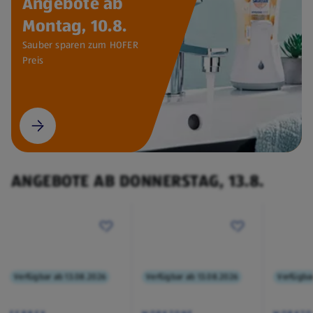
Angebote ab
Montag, 10.8.
Sauber sparen zum HOFER
Preis
ANGEBOTE AB DONNERSTAG, 13.8.
Verfügbar ab 13.08.2026
Verfügbar ab 13.08.2026
Verfügba