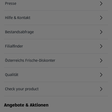
Presse
Hilfe & Kontakt
(öffnet in einem neuen Tab)
Bestandsabfrage
(öffnet in einem neuen Tab)
Filialfinder
Österreichs Frische-Diskonter
Qualität
Check your product
(öffnet in einem neuen Tab)
Angebote & Aktionen