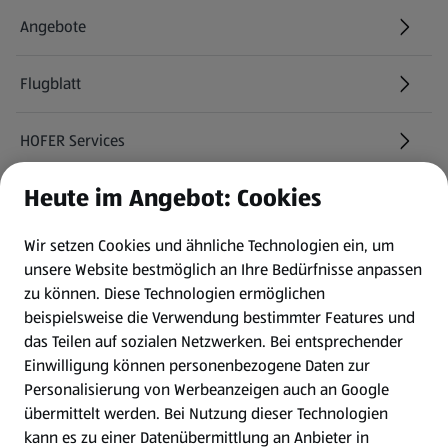
Angebote
Flugblatt
HOFER Services
Heute im Angebot: Cookies
Newsletter
Wir setzen Cookies und ähnliche Technologien ein, um
WhatsApp
unsere Website bestmöglich an Ihre Bedürfnisse anpassen
zu können.
Diese Technologien ermöglichen
Gewinnspiele
beispielsweise die Verwendung bestimmter Features und
das Teilen auf sozialen Netzwerken. Bei entsprechender
Einwilligung können personenbezogene Daten zur
Mein HOFER. Meine Einkäufe.
Personalisierung von Werbeanzeigen auch an Google
übermittelt werden. Bei Nutzung dieser Technologien
Meine Meinung. Mein HOFER.
kann es zu einer Datenübermittlung an Anbieter in