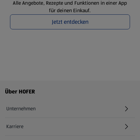
Alle Angebote, Rezepte und Funktionen in einer App
für deinen Einkauf.
Jetzt entdecken
Fußzeilenmenü - weitere Links
Über HOFER
Unternehmen
Karriere
(öffnet in einem neuen Tab)