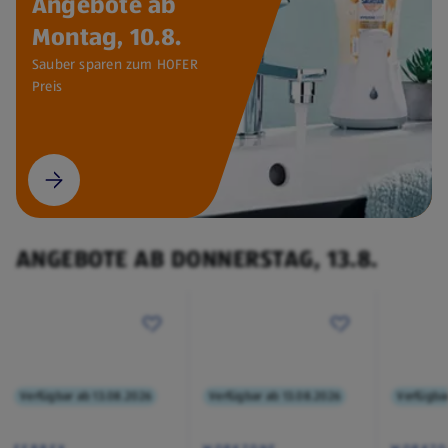
Angebote ab
Montag, 10.8.
Sauber sparen zum HOFER
Preis
ANGEBOTE AB DONNERSTAG, 13.8.
Verfügbar ab 13.08.2026
Verfügbar ab 13.08.2026
Verfügba