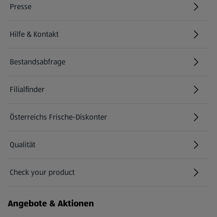
Presse
Hilfe & Kontakt
(öffnet in einem neuen Tab)
Bestandsabfrage
(öffnet in einem neuen Tab)
Filialfinder
Österreichs Frische-Diskonter
Qualität
Check your product
(öffnet in einem neuen Tab)
Angebote & Aktionen