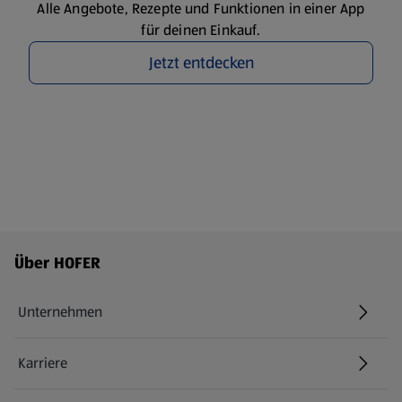
Alle Angebote, Rezepte und Funktionen in einer App
für deinen Einkauf.
Jetzt entdecken
Fußzeilenmenü - weitere Links
Über HOFER
Unternehmen
Karriere
(öffnet in einem neuen Tab)