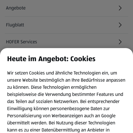
Angebote
Flugblatt
HOFER Services
Heute im Angebot: Cookies
Newsletter
Wir setzen Cookies und ähnliche Technologien ein, um
WhatsApp
unsere Website bestmöglich an Ihre Bedürfnisse anpassen
zu können.
Diese Technologien ermöglichen
Gewinnspiele
beispielsweise die Verwendung bestimmter Features und
das Teilen auf sozialen Netzwerken. Bei entsprechender
Einwilligung können personenbezogene Daten zur
Mein HOFER. Meine Einkäufe.
Personalisierung von Werbeanzeigen auch an Google
übermittelt werden. Bei Nutzung dieser Technologien
Meine Meinung. Mein HOFER.
kann es zu einer Datenübermittlung an Anbieter in