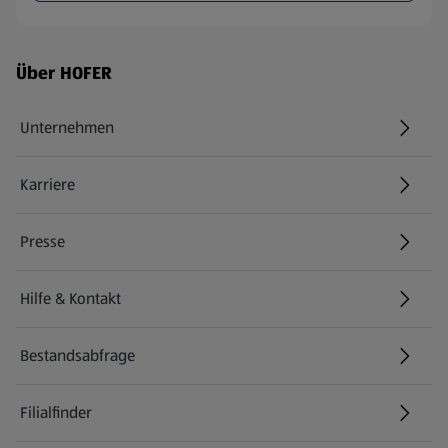
Fußzeilenmenü - weitere Links
Über HOFER
Unternehmen
Karriere
(öffnet in einem neuen Tab)
Presse
Hilfe & Kontakt
(öffnet in einem neuen Tab)
Bestandsabfrage
(öffnet in einem neuen Tab)
Filialfinder