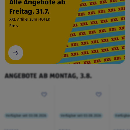
Alle Angebote ab
Freitag, 31.7.
XXL Artikel zum HOFER
Preis
ANGEBOTE AB MONTAG, 3.8.
Verfügbar seit 03.08.2026
Verfügbar seit 03.08.2026
Verfügbar