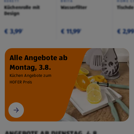
KOKETT
BRITA
HOME C
Küchenrolle mit
Wasserfilter
Tischd
Design
€ 3,99
€ 11,99
€ 2,9
¹
¹
Alle Angebote ab
Montag, 3.8.
Küchen Angebote zum
HOFER Preis
ANGEBOTE AB DIENSTAG, 4.8.