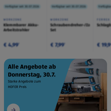
Verfügbar seit 30.07.2026
Verfügbar seit 30.07.2026
Verfügbar
WORKZONE
WORKZONE
FERREX
Klemmbarer Akku-
Schraubendreher-/Zangen-
Schlag
Arbeitstrahler
Set
€ 4,99
€ 7,99
€ 19,
¹
¹
Alle Angebote ab
Donnerstag, 30.7.
Starke Angebote zum
HOFER Preis