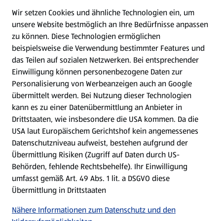
Wir setzen Cookies und ähnliche Technologien ein, um
WhatsApp
unsere Website bestmöglich an Ihre Bedürfnisse anpassen
zu können.
Diese Technologien ermöglichen
Gewinnspiele
beispielsweise die Verwendung bestimmter Features und
das Teilen auf sozialen Netzwerken. Bei entsprechender
Einwilligung können personenbezogene Daten zur
Mein HOFER. Meine Einkäufe.
Personalisierung von Werbeanzeigen auch an Google
übermittelt werden. Bei Nutzung dieser Technologien
Meine Meinung. Mein HOFER.
kann es zu einer Datenübermittlung an Anbieter in
Drittstaaten, wie insbesondere die USA kommen. Da die
Gutscheingroßbestellung
USA laut Europäischem Gerichtshof kein angemessenes
(öffnet in einem neuen Tab)
Datenschutzniveau aufweist, bestehen aufgrund der
Übermittlung Risiken (Zugriff auf Daten durch US-
Folge uns hier:
Behörden, fehlende Rechtsbehelfe). Ihr Einwilligung
umfasst gemäß Art. 49 Abs. 1 lit. a DSGVO diese
Übermittlung in Drittstaaten
Jetzt die HOFER App downloaden
Nähere Informationen zum Datenschutz und den