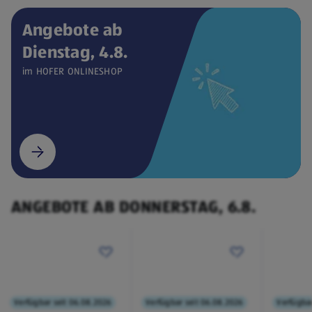
Angebote ab
Dienstag, 4.8.
Verfügbar seit 04.08.2026
ONLINESHOP
im HOFER ONLINESHOP
CEEM
Weintemperierschrank
€ 449,00
¹
(öffnet in einem neuen Tab)
ANGEBOTE AB DONNERSTAG, 6.8.
Verfügbar seit 06.08.2026
Verfügbar seit 06.08.2026
Verfügbar