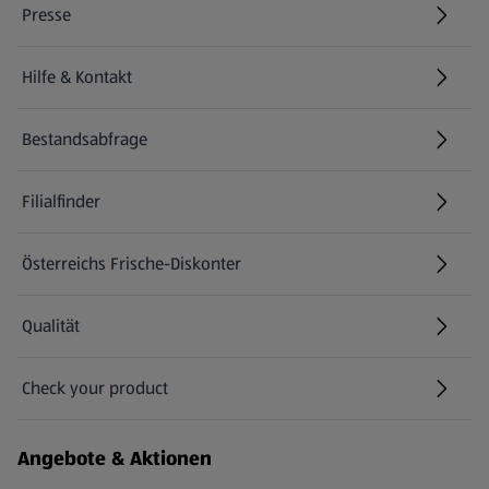
Presse
Hilfe & Kontakt
(öffnet in einem neuen Tab)
Bestandsabfrage
(öffnet in einem neuen Tab)
Filialfinder
Österreichs Frische-Diskonter
Qualität
Check your product
(öffnet in einem neuen Tab)
Angebote & Aktionen