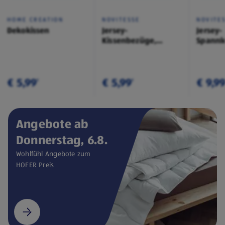
HOME CREATION
NOVITESSE
NOVITE
Dekokissen
Jersey-
Jersey-
Kissenbezüge,
Spannl
Doppelpkg.
€ 5,99
€ 5,99
€ 9,9
¹
¹
Angebote ab
Donnerstag, 6.8.
Wohlfühl Angebote zum
HOFER Preis