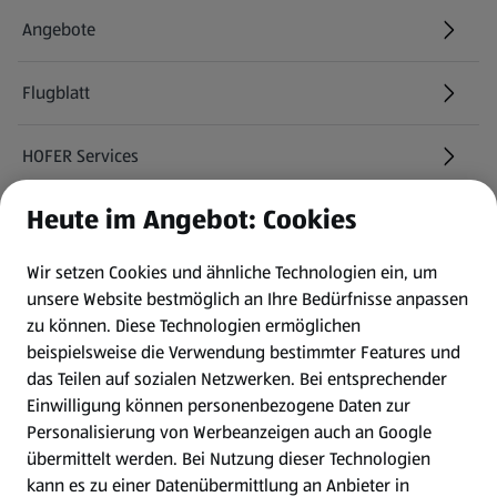
Angebote
Flugblatt
HOFER Services
Heute im Angebot: Cookies
Newsletter
Wir setzen Cookies und ähnliche Technologien ein, um
WhatsApp
unsere Website bestmöglich an Ihre Bedürfnisse anpassen
zu können.
Diese Technologien ermöglichen
Gewinnspiele
beispielsweise die Verwendung bestimmter Features und
das Teilen auf sozialen Netzwerken. Bei entsprechender
Einwilligung können personenbezogene Daten zur
Mein HOFER. Meine Einkäufe.
Personalisierung von Werbeanzeigen auch an Google
übermittelt werden. Bei Nutzung dieser Technologien
Meine Meinung. Mein HOFER.
kann es zu einer Datenübermittlung an Anbieter in