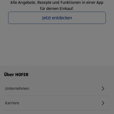
Alle Angebote, Rezepte und Funktionen in einer App
für deinen Einkauf.
Jetzt entdecken
Fußzeilenmenü - weitere Links
Über HOFER
Unternehmen
Karriere
(öffnet in einem neuen Tab)