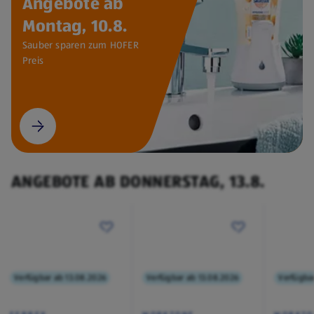
Angebote ab
Montag, 10.8.
Sauber sparen zum HOFER
Preis
ANGEBOTE AB DONNERSTAG, 13.8.
Verfügbar ab 13.08.2026
Verfügbar ab 13.08.2026
Verfügba