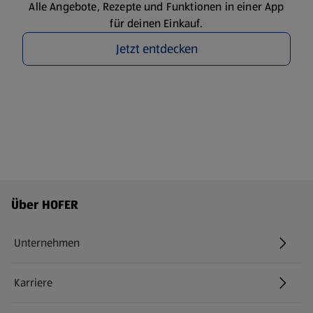
Alle Angebote, Rezepte und Funktionen in einer App
für deinen Einkauf.
Jetzt entdecken
Fußzeilenmenü - weitere Links
Über HOFER
Unternehmen
Karriere
(öffnet in einem neuen Tab)