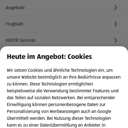
Angebote
Flugblatt
HOFER Services
Heute im Angebot: Cookies
Newsletter
Wir setzen Cookies und ähnliche Technologien ein, um
WhatsApp
unsere Website bestmöglich an Ihre Bedürfnisse anpassen
zu können.
Diese Technologien ermöglichen
Gewinnspiele
beispielsweise die Verwendung bestimmter Features und
das Teilen auf sozialen Netzwerken. Bei entsprechender
Einwilligung können personenbezogene Daten zur
Mein HOFER. Meine Einkäufe.
Personalisierung von Werbeanzeigen auch an Google
übermittelt werden. Bei Nutzung dieser Technologien
Meine Meinung. Mein HOFER.
kann es zu einer Datenübermittlung an Anbieter in