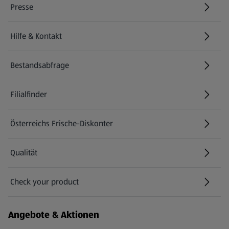
Presse
Hilfe & Kontakt
(öffnet in einem neuen Tab)
Bestandsabfrage
(öffnet in einem neuen Tab)
Filialfinder
Österreichs Frische-Diskonter
Qualität
Check your product
(öffnet in einem neuen Tab)
Angebote & Aktionen