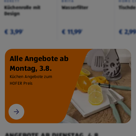
KOKETT
BRITA
HOME C
Küchenrolle mit
Wasserfilter
Tischd
Design
€ 3,99
€ 11,99
€ 2,9
¹
¹
Alle Angebote ab
Montag, 3.8.
Küchen Angebote zum
HOFER Preis
ANGEBOTE AB DIENSTAG, 4.8.