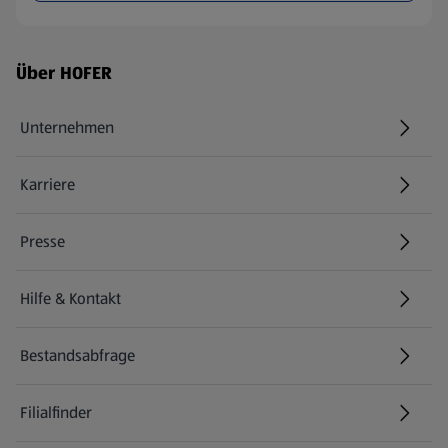
Fußzeilenmenü - weitere Links
Über HOFER
Unternehmen
Karriere
(öffnet in einem neuen Tab)
Presse
Hilfe & Kontakt
(öffnet in einem neuen Tab)
Bestandsabfrage
(öffnet in einem neuen Tab)
Filialfinder