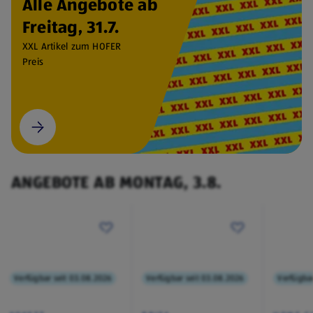
Alle Angebote ab
Freitag, 31.7.
XXL Artikel zum HOFER
Preis
ANGEBOTE AB MONTAG, 3.8.
Verfügbar seit 03.08.2026
Verfügbar seit 03.08.2026
Verfügbar