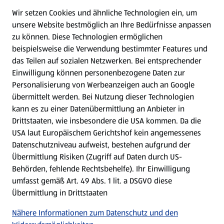
Wir setzen Cookies und ähnliche Technologien ein, um
WhatsApp
unsere Website bestmöglich an Ihre Bedürfnisse anpassen
zu können.
Diese Technologien ermöglichen
Gewinnspiele
beispielsweise die Verwendung bestimmter Features und
das Teilen auf sozialen Netzwerken. Bei entsprechender
Einwilligung können personenbezogene Daten zur
Mein HOFER. Meine Einkäufe.
Personalisierung von Werbeanzeigen auch an Google
übermittelt werden. Bei Nutzung dieser Technologien
Meine Meinung. Mein HOFER.
kann es zu einer Datenübermittlung an Anbieter in
Drittstaaten, wie insbesondere die USA kommen. Da die
Gutscheingroßbestellung
USA laut Europäischem Gerichtshof kein angemessenes
(öffnet in einem neuen Tab)
Datenschutzniveau aufweist, bestehen aufgrund der
Übermittlung Risiken (Zugriff auf Daten durch US-
Folge uns hier:
Behörden, fehlende Rechtsbehelfe). Ihr Einwilligung
umfasst gemäß Art. 49 Abs. 1 lit. a DSGVO diese
Übermittlung in Drittstaaten
Jetzt die HOFER App downloaden
Nähere Informationen zum Datenschutz und den