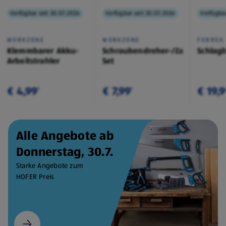
Verfügbar seit 30.07.2026
Verfügbar seit 30.07.2026
Verfügbar
WORKZONE
WORKZONE
FERREX
Klemmbarer Akku-
Schraubendreher-/Zangen-
Schlag
Arbeitstrahler
Set
€ 4,99
€ 7,99
€ 19,
¹
¹
Alle Angebote ab
Donnerstag, 30.7.
Starke Angebote zum
HOFER Preis