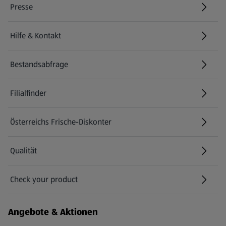
Presse
Hilfe & Kontakt
(öffnet in einem neuen Tab)
Bestandsabfrage
(öffnet in einem neuen Tab)
Filialfinder
Österreichs Frische-Diskonter
Qualität
Check your product
(öffnet in einem neuen Tab)
Angebote & Aktionen