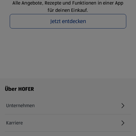
Alle Angebote, Rezepte und Funktionen in einer App
für deinen Einkauf.
Jetzt entdecken
Fußzeilenmenü - weitere Links
Über HOFER
Unternehmen
Karriere
(öffnet in einem neuen Tab)