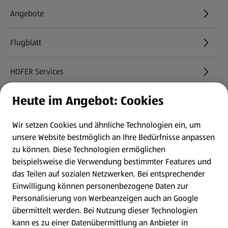
Angebote
Flugblatt
HOFER Services
Heute im Angebot: Cookies
Newsletter
Wir setzen Cookies und ähnliche Technologien ein, um
WhatsApp
unsere Website bestmöglich an Ihre Bedürfnisse anpassen
zu können.
Diese Technologien ermöglichen
Gewinnspiele
beispielsweise die Verwendung bestimmter Features und
das Teilen auf sozialen Netzwerken. Bei entsprechender
Einwilligung können personenbezogene Daten zur
Mein HOFER. Meine Einkäufe.
Personalisierung von Werbeanzeigen auch an Google
übermittelt werden. Bei Nutzung dieser Technologien
Meine Meinung. Mein HOFER.
kann es zu einer Datenübermittlung an Anbieter in