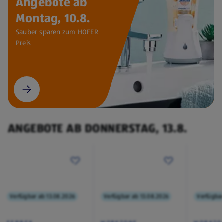
Angebote ab
Montag, 10.8.
Sauber sparen zum HOFER
Preis
ANGEBOTE AB DONNERSTAG, 13.8.
Verfügbar ab 13.08.2026
Verfügbar ab 13.08.2026
Verfügba