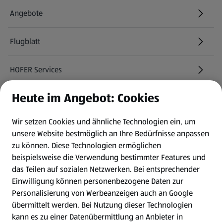
Angebote
Flugblatt
HOFER Services
Heute im Angebot: Cookies
Newsletter
Wir setzen Cookies und ähnliche Technologien ein, um
WhatsApp
unsere Website bestmöglich an Ihre Bedürfnisse anpassen
zu können.
Diese Technologien ermöglichen
Gewinnspiele
beispielsweise die Verwendung bestimmter Features und
das Teilen auf sozialen Netzwerken. Bei entsprechender
Einwilligung können personenbezogene Daten zur
Mein HOFER. Meine Einkäufe.
Personalisierung von Werbeanzeigen auch an Google
übermittelt werden. Bei Nutzung dieser Technologien
Meine Meinung. Mein HOFER.
kann es zu einer Datenübermittlung an Anbieter in