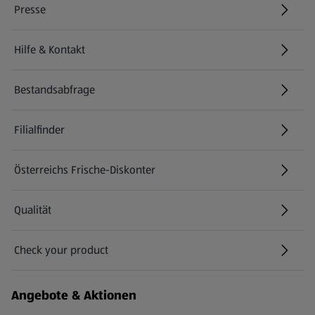
Presse
Hilfe & Kontakt
(öffnet in einem neuen Tab)
Bestandsabfrage
(öffnet in einem neuen Tab)
Filialfinder
Österreichs Frische-Diskonter
Qualität
Check your product
(öffnet in einem neuen Tab)
Angebote & Aktionen