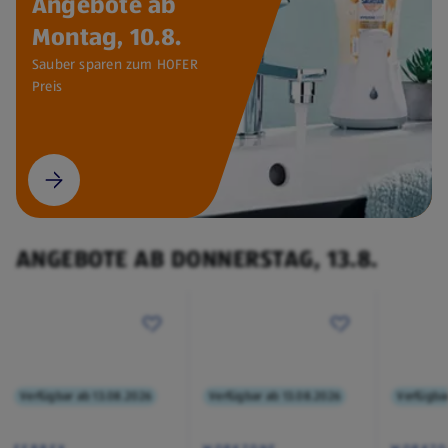
Angebote ab
Montag, 10.8.
Sauber sparen zum HOFER
Preis
ANGEBOTE AB DONNERSTAG, 13.8.
Verfügbar ab 13.08.2026
Verfügbar ab 13.08.2026
Verfügba