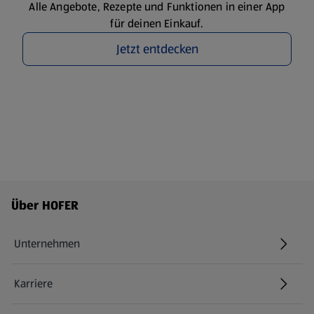
Alle Angebote, Rezepte und Funktionen in einer App
für deinen Einkauf.
Jetzt entdecken
Fußzeilenmenü - weitere Links
Über HOFER
Unternehmen
Karriere
(öffnet in einem neuen Tab)