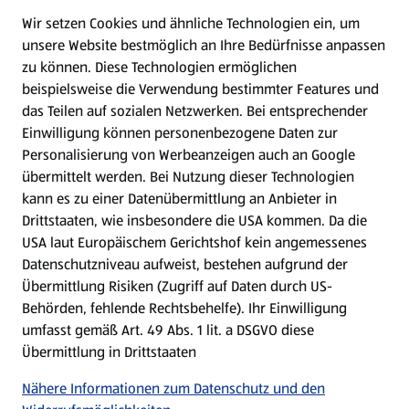
Wir setzen Cookies und ähnliche Technologien ein, um
WhatsApp
unsere Website bestmöglich an Ihre Bedürfnisse anpassen
zu können.
Diese Technologien ermöglichen
Gewinnspiele
beispielsweise die Verwendung bestimmter Features und
das Teilen auf sozialen Netzwerken. Bei entsprechender
Einwilligung können personenbezogene Daten zur
Mein HOFER. Meine Einkäufe.
Personalisierung von Werbeanzeigen auch an Google
übermittelt werden. Bei Nutzung dieser Technologien
Meine Meinung. Mein HOFER.
kann es zu einer Datenübermittlung an Anbieter in
Drittstaaten, wie insbesondere die USA kommen. Da die
Gutscheingroßbestellung
USA laut Europäischem Gerichtshof kein angemessenes
(öffnet in einem neuen Tab)
Datenschutzniveau aufweist, bestehen aufgrund der
Übermittlung Risiken (Zugriff auf Daten durch US-
Folge uns hier:
Behörden, fehlende Rechtsbehelfe). Ihr Einwilligung
umfasst gemäß Art. 49 Abs. 1 lit. a DSGVO diese
Übermittlung in Drittstaaten
Jetzt die HOFER App downloaden
Nähere Informationen zum Datenschutz und den