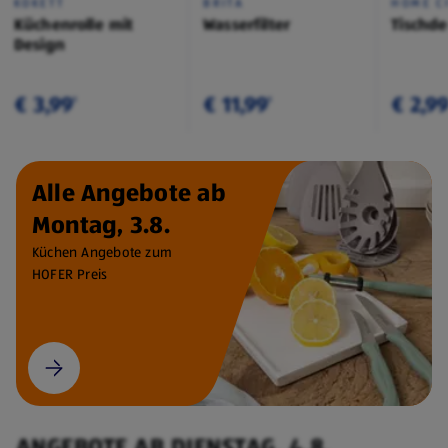
KOKETT
BRITA
HOME C
Küchenrolle mit
Wasserfilter
Tischd
Design
€ 3,99
€ 11,99
€ 2,9
¹
¹
Alle Angebote ab
Montag, 3.8.
Küchen Angebote zum
HOFER Preis
ANGEBOTE AB DIENSTAG, 4.8.