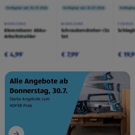
Verfügbar seit 30.07.2026
Verfügbar seit 30.07.2026
Verfügbar
WORKZONE
WORKZONE
FERREX
Klemmbarer Akku-
Schraubendreher-/Zangen-
Schlag
Arbeitstrahler
Set
€ 4,99
€ 7,99
€ 19,
¹
¹
Alle Angebote ab
Donnerstag, 30.7.
Starke Angebote zum
HOFER Preis