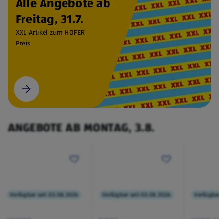
Alle Angebote ab
Freitag, 31.7.
XXL Artikel zum HOFER
Preis
ANGEBOTE AB MONTAG, 3.8.
Verfügbar seit 03.08.2026
Verfügbar seit 03.08.2026
Verfügbar