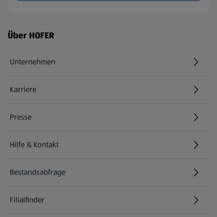
Fußzeilenmenü - weitere Links
Über HOFER
Unternehmen
Karriere
(öffnet in einem neuen Tab)
Presse
Hilfe & Kontakt
(öffnet in einem neuen Tab)
Bestandsabfrage
(öffnet in einem neuen Tab)
Filialfinder