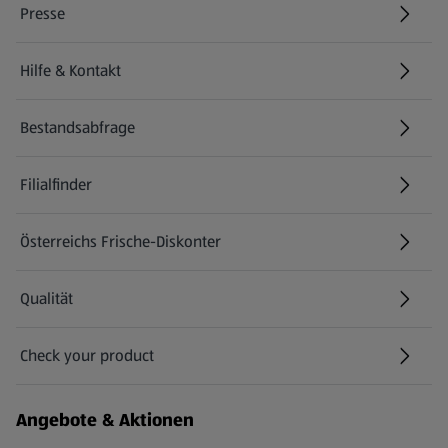
Presse
Hilfe & Kontakt
(öffnet in einem neuen Tab)
Bestandsabfrage
(öffnet in einem neuen Tab)
Filialfinder
Österreichs Frische-Diskonter
Qualität
Check your product
(öffnet in einem neuen Tab)
Angebote & Aktionen