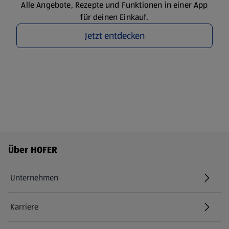
Alle Angebote, Rezepte und Funktionen in einer App
für deinen Einkauf.
Jetzt entdecken
Fußzeilenmenü - weitere Links
Über HOFER
Unternehmen
Karriere
(öffnet in einem neuen Tab)