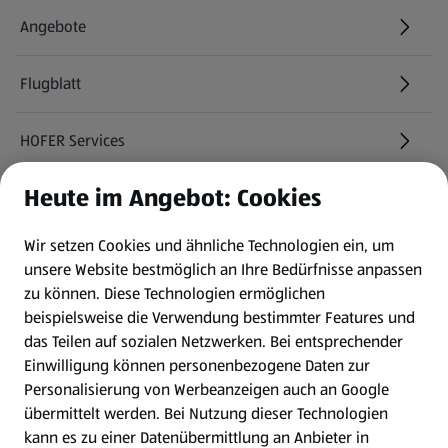
Angebote
Flugblatt
HOFER Services
Heute im Angebot: Cookies
Newsletter
Wir setzen Cookies und ähnliche Technologien ein, um
WhatsApp
unsere Website bestmöglich an Ihre Bedürfnisse anpassen
zu können.
Diese Technologien ermöglichen
Gewinnspiele
beispielsweise die Verwendung bestimmter Features und
das Teilen auf sozialen Netzwerken. Bei entsprechender
Einwilligung können personenbezogene Daten zur
Mein HOFER. Meine Einkäufe.
Personalisierung von Werbeanzeigen auch an Google
übermittelt werden. Bei Nutzung dieser Technologien
Meine Meinung. Mein HOFER.
kann es zu einer Datenübermittlung an Anbieter in