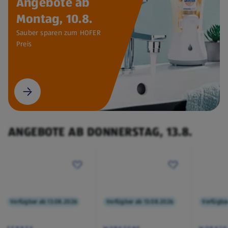
Angebote ab
Montag, 10.8.
Sauber sparen zum HOFER
Preis
ANGEBOTE AB DONNERSTAG, 13.8.
Verfügbar ab 13.08.2026
Verfügbar ab 13.08.2026
Verfügba