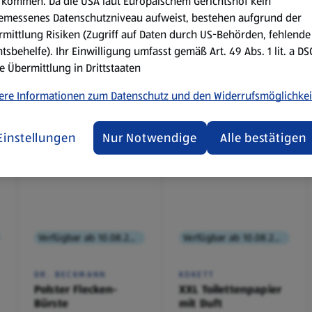
kommen. Da die USA laut Europäischem Gerichtshof kein
emessenes Datenschutzniveau aufweist, bestehen aufgrund der
mittlung Risiken (Zugriff auf Daten durch US-Behörden, fehlende
tsbehelfe). Ihr Einwilligung umfasst gemäß Art. 49 Abs. 1 lit. a D
e Übermittlung in Drittstaaten
ere Informationen zum Datenschutz und den Widerrufsmöglichkei
Einstellungen
Nur Notwendige
Alle bestätigen
Verfügbar ab 10.08.2026
Verfügbar ab 10.08.2026
DR. BECKMANN
KOKETT
Polster Flecken-
XXL Toilettenpapier
Bürste
mit Duft