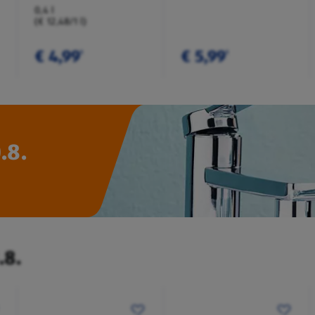
0,4 l
(€ 12,48/1 l)
€ 4,99
€ 5,99
¹
¹
.8.
.8.