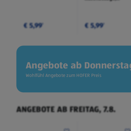
Doppelpkg.
€ 5,99
€ 5,99
¹
¹
Angebote ab Donnerstag
Wohlfühl Angebote zum HOFER Preis
ANGEBOTE AB FREITAG, 7.8.