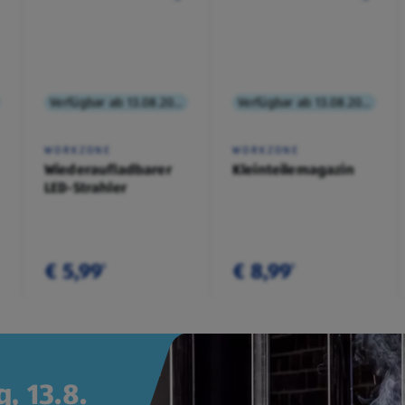
Verfügbar ab 13.08.2026
Verfügbar ab 13.08.2026
WORKZONE
WORKZONE
Wiederaufladbarer
Kleinteilemagazin
LED-Strahler
€ 5,99
€ 8,99
¹
¹
, 13.8.