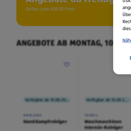
USA 
ang
Grillen zum HOFER Preis
Über
Rech
dies
Näh
ANGEBOTE AB MONTAG, 10.8.
Verfügbar ab 10.08.2026
Verfügbar ab 10.08.2026
AMBIANO
TANDIL
Handdampfreiniger
Waschmaschinen
Intensiv-Reiniger