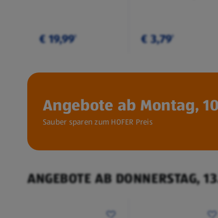
€ 19,99
€ 3,79
¹
¹
Angebote ab Montag, 10
Sauber sparen zum HOFER Preis
ANGEBOTE AB DONNERSTAG, 13