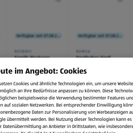
Verfügbar seit 07.08.2026
Verfügbar seit 07.08.2026
KOTÁNYI
RAMSA
Family Packung,
Englischer Senf
Brathendl
ute im Angebot: Cookies
Würzmischung
0,1 kg
(€ 9,90/1 kg)
setzen Cookies und ähnliche Technologien ein, um unsere Websit
€ 2,49
€ 0,99
möglich an Ihre Bedürfnisse anpassen zu können.
Diese Technolo
¹
¹
˒
²
€ 1,29
öglichen beispielsweise die Verwendung bestimmter Features un
en auf sozialen Netzwerken. Bei entsprechender Einwilligung kön
sonenbezogene Daten zur Personalisierung von Werbeanzeigen a
le übermittelt werden. Bei Nutzung dieser Technologien kann es
r Datenübermittlung an Anbieter in Drittstaaten, wie insbesondere
.