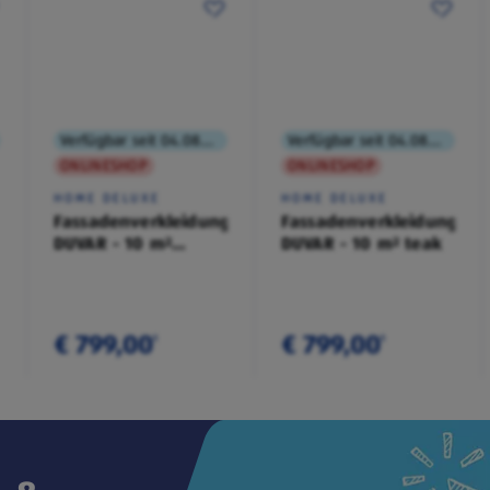
Verfügbar seit 04.08.2026
Verfügbar seit 04.08.2026
ONLINESHOP
ONLINESHOP
HOME DELUXE
HOME DELUXE
Fassadenverkleidung
Fassadenverkleidung
DUVAR - 10 m²
DUVAR - 10 m² teak
anthrazit
€ 799,00
€ 799,00
¹
¹