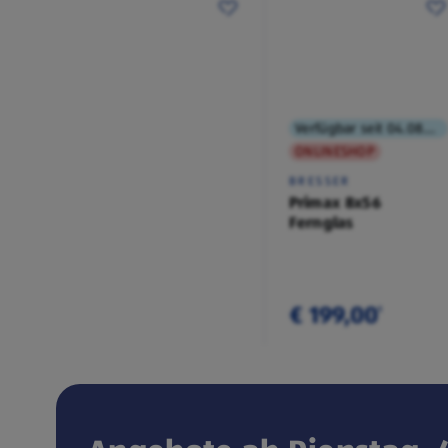
Verfügbar seit 04.08.2026
ONLINESHOP
BRESSER
Primax 8x56
Fernglas
€ 199,00
¹