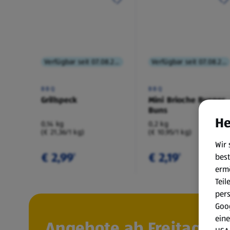
Verfügbar seit 07.08.2026
Verfügbar seit 07.08.2026
BBQ
BBQ
Grillspeck
Mini Brioche Burger
Buns
He
0,14 kg
0,2 kg
(€ 21,36/1 kg)
(€ 10,95/1 kg)
Wir 
€ 2,99
€ 2,19
best
¹
¹
erm
Teil
per
Goog
eine
Angebote ab Freitag, 7.8