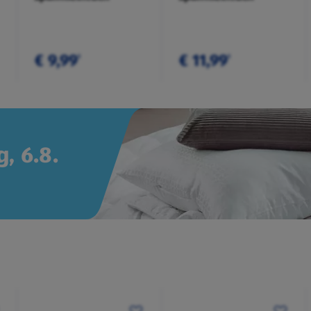
€ 9,99
€ 11,99
¹
¹
, 6.8.