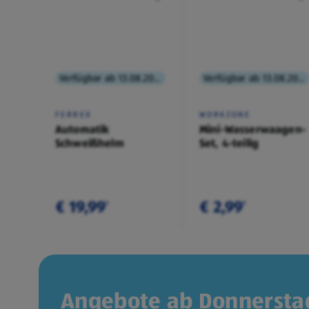
Verfügbar ab 13.08.2026
Verfügbar ab 13.08.2026
FERREX
WORKZONE
Automatik
Mini-Wasserwaagen-
Schweißhelm
Set, 4-teilig
€ 19,99
€ 2,99
¹
¹
Angebote ab Donnerstag