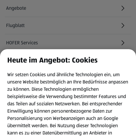
Angebote
Flugblatt
HOFER Services
Heute im Angebot: Cookies
Newsletter
Wir setzen Cookies und ähnliche Technologien ein, um
WhatsApp
unsere Website bestmöglich an Ihre Bedürfnisse anpassen
zu können.
Diese Technologien ermöglichen
Gewinnspiele
beispielsweise die Verwendung bestimmter Features und
das Teilen auf sozialen Netzwerken. Bei entsprechender
Einwilligung können personenbezogene Daten zur
Mein HOFER. Meine Einkäufe.
Personalisierung von Werbeanzeigen auch an Google
übermittelt werden. Bei Nutzung dieser Technologien
Meine Meinung. Mein HOFER.
kann es zu einer Datenübermittlung an Anbieter in