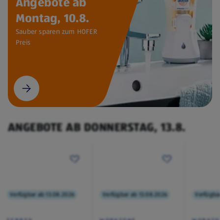
Angebote ab
Montag, 10.8.
Sauber sparen zum HOFER
Preis
ANGEBOTE AB DONNERSTAG, 13.8.
Verfügbar ab 13.08.2026
Verfügbar ab 13.08.2026
Verfügba