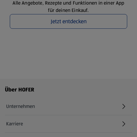
Alle Angebote, Rezepte und Funktionen in einer App
für deinen Einkauf.
Jetzt entdecken
Fußzeilenmenü - weitere Links
Über HOFER
Unternehmen
Karriere
(öffnet in einem neuen Tab)