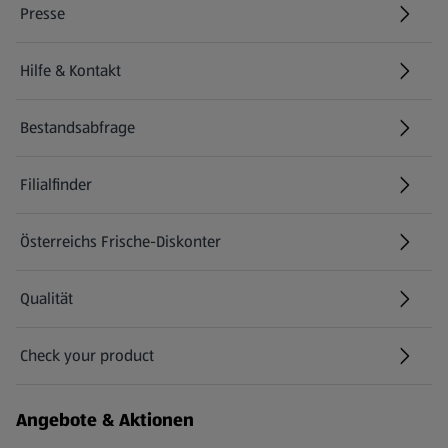
Presse
Hilfe & Kontakt
(öffnet in einem neuen Tab)
Bestandsabfrage
(öffnet in einem neuen Tab)
Filialfinder
Österreichs Frische-Diskonter
Qualität
Check your product
(öffnet in einem neuen Tab)
Angebote & Aktionen