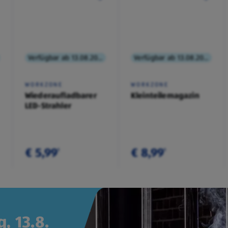
Verfügbar ab 13.08.2026
Verfügbar ab 13.08.2026
WORKZONE
WORKZONE
Wiederaufladbarer
Kleinteilemagazin
LED-Strahler
€ 5,99
€ 8,99
¹
¹
, 13.8.