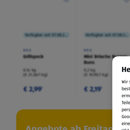
Verfügbar seit 07.08.2026
Verfügbar seit 07.08.2026
BBQ
BBQ
Grillspeck
Mini Brioche Burger
Buns
He
0,14 kg
0,2 kg
(€ 21,36/1 kg)
(€ 10,95/1 kg)
Wir 
€ 2,99
€ 2,19
best
¹
¹
erm
Teil
per
Goog
eine
Angebote ab Freitag, 7.8