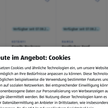
Verfügbar seit 07.08.2026
Verfügbar seit 07.08.2026
KOTÁNYI
RAMSA
Family Packung,
Englischer Senf
Brathendl
ute im Angebot: Cookies
Würzmischung
0,1 kg
(€ 9,90/1 kg)
setzen Cookies und ähnliche Technologien ein, um unsere Websit
€ 2,49
€ 0,99
möglich an Ihre Bedürfnisse anpassen zu können.
Diese Technolo
¹
¹
˒
²
€ 1,29
öglichen beispielsweise die Verwendung bestimmter Features un
en auf sozialen Netzwerken. Bei entsprechender Einwilligung kön
sonenbezogene Daten zur Personalisierung von Werbeanzeigen a
le übermittelt werden. Bei Nutzung dieser Technologien kann es
r Datenübermittlung an Anbieter in Drittstaaten, wie insbesondere
.