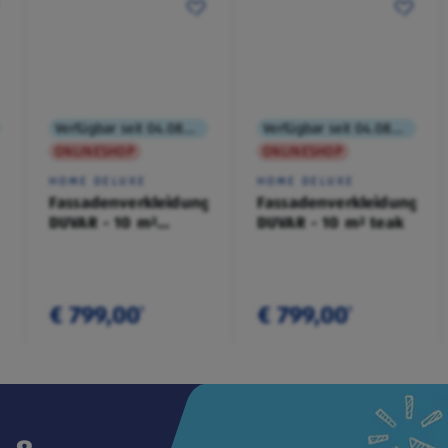
Verfügbar seit 04.08.2026
Verfügbar seit 04.08.2026
ONLINESHOP
ONLINESHOP
HOME DELUXE
HOME DELUXE
Fassadenverkleidung
Fassadenverkleidung
DUVAR - 10 m²
DUVAR - 10 m² teak
anthrazit
€ 799,00
€ 799,00
¹
¹