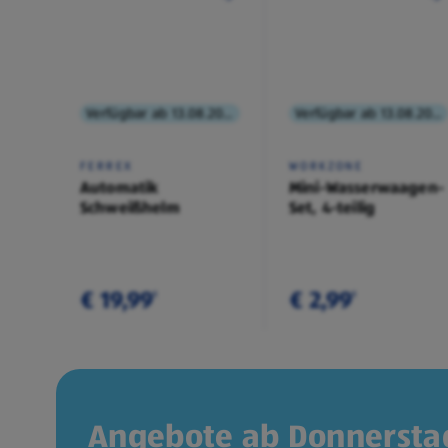
Verfügbar ab 13.08.2026
Verfügbar ab 13.08.2026
FERREX
WORKZONE
Automatik
Mini-Wasserwaagen-
Schweißhelm
Set, 4-teilig
€ 19,99
€ 2,99
¹
¹
Angebote ab Donnerstag