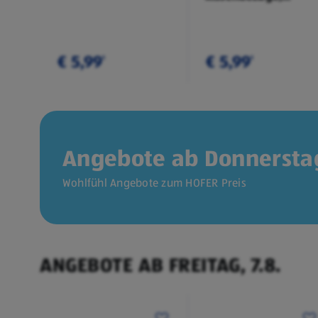
Doppelpkg.
€ 5,99
€ 5,99
¹
¹
Angebote ab Donnerstag
Wohlfühl Angebote zum HOFER Preis
ANGEBOTE AB FREITAG, 7.8.