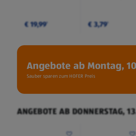
€ 19,99
€ 3,79
¹
¹
Angebote ab Montag, 10
Sauber sparen zum HOFER Preis
ANGEBOTE AB DONNERSTAG, 13