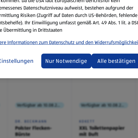
kommen. Da die USA laut Europäischem Gerichtshof kein
emessenes Datenschutzniveau aufweist, bestehen aufgrund der
mittlung Risiken (Zugriff auf Daten durch US-Behörden, fehlende
tsbehelfe). Ihr Einwilligung umfasst gemäß Art. 49 Abs. 1 lit. a D
e Übermittlung in Drittstaaten
ere Informationen zum Datenschutz und den Widerrufsmöglichkei
Einstellungen
Nur Notwendige
Alle bestätigen
Verfügbar ab 10.08.2026
Verfügbar ab 10.08.2026
DR. BECKMANN
KOKETT
Polster Flecken-
XXL Toilettenpapier
Bürste
mit Duft