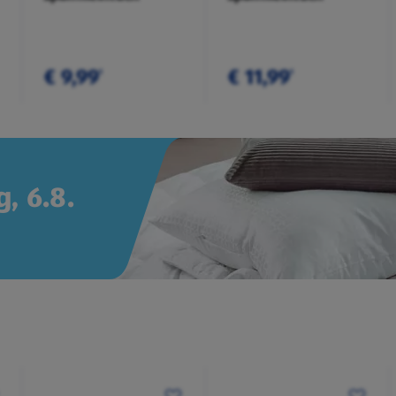
€ 9,99
€ 11,99
¹
¹
, 6.8.