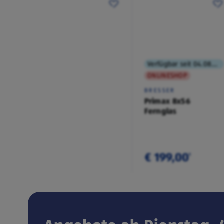
Verfügbar seit 04.08.2026
ONLINESHOP
BRESSER
Primax 8x56
Fernglas
€ 199,00
¹