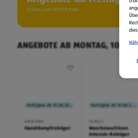
USA 
ang
Grillen zum HOFER Preis
Über
Rech
dies
Näh
ANGEBOTE AB MONTAG, 10.8.
Verfügbar ab 10.08.2026
Verfügbar ab 10.08.2026
AMBIANO
TANDIL
Handdampfreiniger
Waschmaschinen
Intensiv-Reiniger