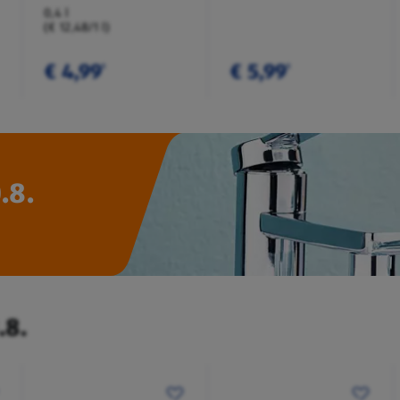
0,4 l
(€ 12,48/1 l)
€ 4,99
€ 5,99
¹
¹
.8.
.8.