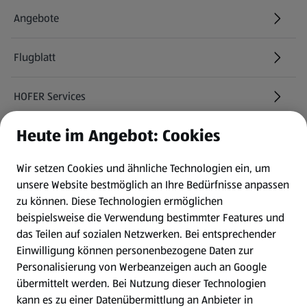
Angebote
Flugblatt
HOFER Services
Heute im Angebot: Cookies
Newsletter
Wir setzen Cookies und ähnliche Technologien ein, um
WhatsApp
unsere Website bestmöglich an Ihre Bedürfnisse anpassen
zu können.
Diese Technologien ermöglichen
Gewinnspiele
beispielsweise die Verwendung bestimmter Features und
das Teilen auf sozialen Netzwerken. Bei entsprechender
Einwilligung können personenbezogene Daten zur
Mein HOFER. Meine Einkäufe.
Personalisierung von Werbeanzeigen auch an Google
übermittelt werden. Bei Nutzung dieser Technologien
Meine Meinung. Mein HOFER.
kann es zu einer Datenübermittlung an Anbieter in