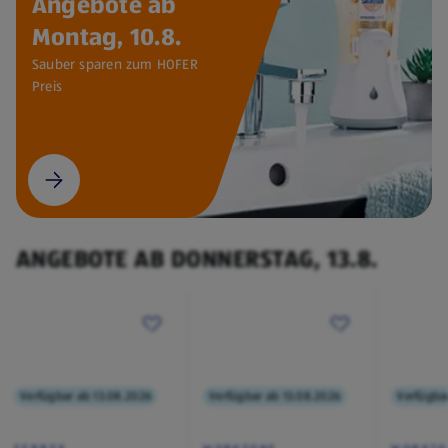
Angebote ab
Montag, 10.8.
Sauber sparen zum HOFER
Preis
ANGEBOTE AB DONNERSTAG, 13.8.
Verfügbar ab 13.08.2026
Verfügbar ab 13.08.2026
Verfügba