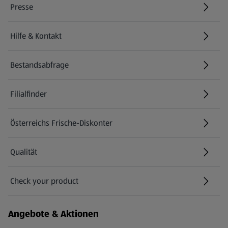
Presse
Hilfe & Kontakt
(öffnet in einem neuen Tab)
Bestandsabfrage
(öffnet in einem neuen Tab)
Filialfinder
Österreichs Frische-Diskonter
Qualität
Check your product
(öffnet in einem neuen Tab)
Angebote & Aktionen