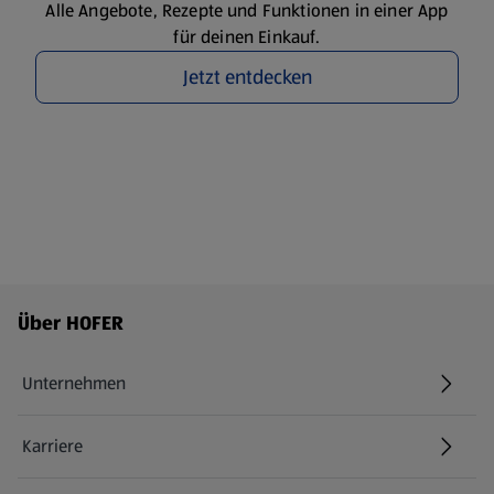
Alle Angebote, Rezepte und Funktionen in einer App
für deinen Einkauf.
Jetzt entdecken
Fußzeilenmenü - weitere Links
Über HOFER
Unternehmen
Karriere
(öffnet in einem neuen Tab)