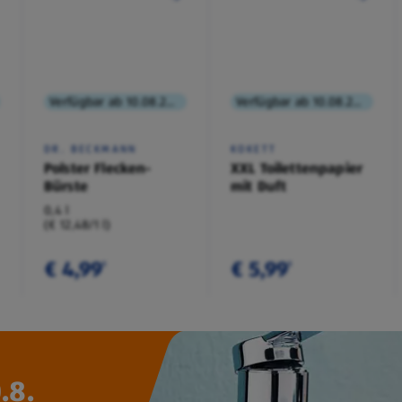
Verfügbar ab 10.08.2026
Verfügbar ab 10.08.2026
DR. BECKMANN
KOKETT
Polster Flecken-
XXL Toilettenpapier
Bürste
mit Duft
0,4 l
(€ 12,48/1 l)
€ 4,99
€ 5,99
¹
¹
.8.