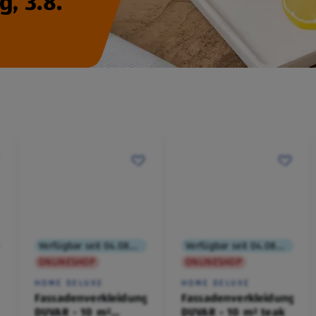
, 3.8.
Verfügbar seit 04.08.2026
Verfügbar seit 04.08.2026
ONLINESHOP
ONLINESHOP
HOME DELUXE
HOME DELUXE
Fassadenverkleidung
Fassadenverkleidung
DUVAR - 10 m²
DUVAR - 10 m² teak