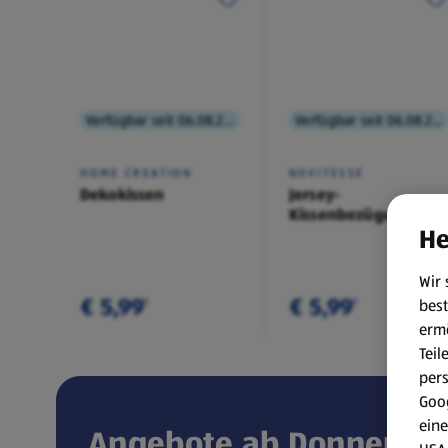
Verfügbar seit 06.08.2026
Verfügbar seit 06.08.2026
HOME CREATION
NOVITESSE
Dekokissen
Jersey-
Kissenbezüge,
He
Doppelpkg.
Wir 
€ 5,99
€ 5,99
best
¹
¹
erm
Teil
per
Goog
eine
Angebote ab Donnerstag