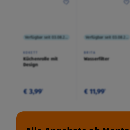
Verfügbar seit 03.08.2026
Verfügbar seit 03.08.2026
KOKETT
BRITA
Küchenrolle mit
Wasserfilter
Design
€ 3,99
€ 11,99
¹
¹