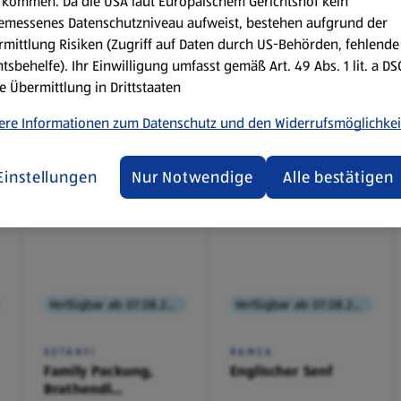
kommen. Da die USA laut Europäischem Gerichtshof kein
emessenes Datenschutzniveau aufweist, bestehen aufgrund der
mittlung Risiken (Zugriff auf Daten durch US-Behörden, fehlende
tsbehelfe). Ihr Einwilligung umfasst gemäß Art. 49 Abs. 1 lit. a D
e Übermittlung in Drittstaaten
ere Informationen zum Datenschutz und den Widerrufsmöglichkei
Einstellungen
Nur Notwendige
Alle bestätigen
Verfügbar ab 07.08.2026
Verfügbar ab 07.08.2026
KOTÁNYI
RAMSA
Family Packung,
Englischer Senf
Brathendl