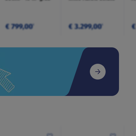
€ 799,00
€ 3.299,00
€
¹
¹