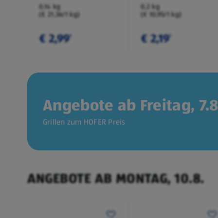
0,14 kg
0,2 kg
(€ 21,36/1 kg)
(€ 10,95/1 kg)
€ 2,99
€ 2,19
¹
¹
Angebote ab Freitag, 7.8
Grillen zum HOFER Preis
ANGEBOTE AB MONTAG, 10.8.