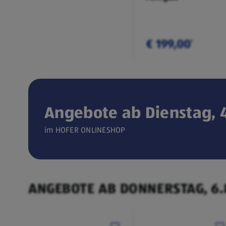
€ 199,00
¹
Angebote ab Dienstag, 4
Verfügbar seit 04.08.2026
im HOFER ONLINESHOP
ONLINESHOP
CEEM
(öffnet in einem neuen Tab)
Weintemperierschrank
ANGEBOTE AB DONNERSTAG, 6.
€ 449,00
¹