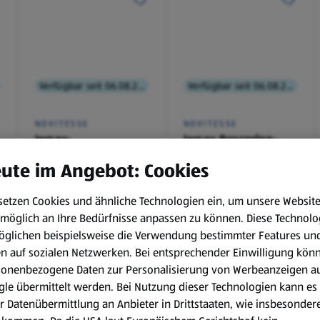
Verfügbar seit 06.08.2026
Verfügbar seit 06.08.2026
NOVITESSE
NOVITESSE
Jersey-
Jersey Boxspring-
Spannleintuch
Spannleintuch
ute im Angebot: Cookies
setzen Cookies und ähnliche Technologien ein, um unsere Websit
€ 9,99
€ 11,99
möglich an Ihre Bedürfnisse anpassen zu können.
Diese Technolo
¹
¹
öglichen beispielsweise die Verwendung bestimmter Features un
en auf sozialen Netzwerken. Bei entsprechender Einwilligung kön
sonenbezogene Daten zur Personalisierung von Werbeanzeigen a
le übermittelt werden. Bei Nutzung dieser Technologien kann es
r Datenübermittlung an Anbieter in Drittstaaten, wie insbesondere
, 6.8.