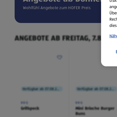
USA 
ang
Wohlfühl Angebote zum HOFER Preis
Über
Rech
dies
ANGEBOTE AB FREITAG, 7.8.
Näh
Verfügbar ab 07.08.2026
Verfügbar ab 07.08.2026
BBQ
BBQ
Grillspeck
Mini Brioche Burger
Buns