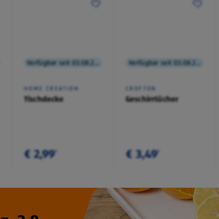
Verfügbar seit 03.08.2026
Verfügbar seit 03.08.2026
HOME CREATION
CROFTON
Tischdecke
Geschirrtücher
€ 2,99
€ 3,49
¹
¹