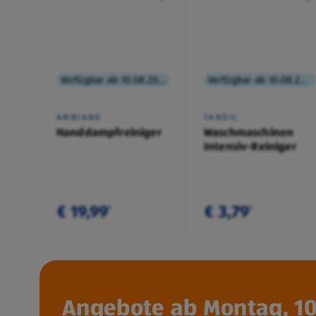
Verfügbar ab 10.08.2026
Verfügbar ab 10.08.2026
AMBIANO
TANDIL
Handdampfreiniger
Waschmaschinen
Intensiv-Reiniger
€ 19,99
€ 3,79
¹
¹
Angebote ab Montag, 10