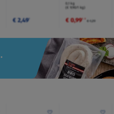
Würzmischung
0,1 kg
(€ 9,90/1 kg)
€ 2,49
€ 0,99
¹
¹
˒
²
€ 1,29
.