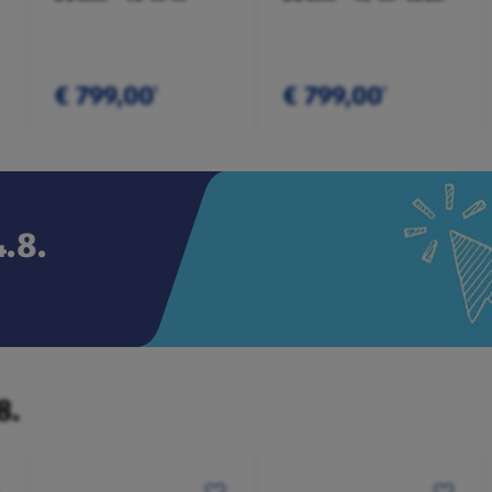
anthrazit
€ 799,00
€ 799,00
¹
¹
.8.
8.