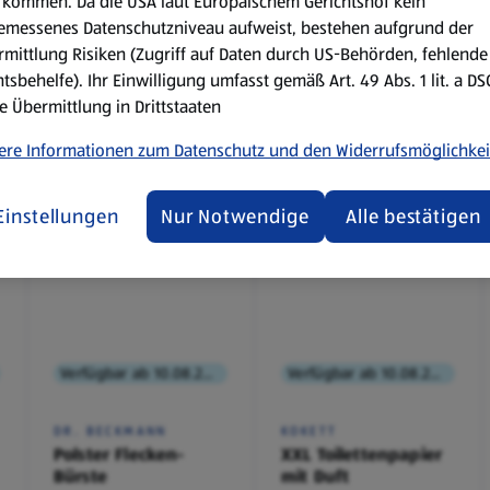
kommen. Da die USA laut Europäischem Gerichtshof kein
emessenes Datenschutzniveau aufweist, bestehen aufgrund der
mittlung Risiken (Zugriff auf Daten durch US-Behörden, fehlende
tsbehelfe). Ihr Einwilligung umfasst gemäß Art. 49 Abs. 1 lit. a D
e Übermittlung in Drittstaaten
ere Informationen zum Datenschutz und den Widerrufsmöglichkei
Einstellungen
Nur Notwendige
Alle bestätigen
Verfügbar ab 10.08.2026
Verfügbar ab 10.08.2026
DR. BECKMANN
KOKETT
Polster Flecken-
XXL Toilettenpapier
Bürste
mit Duft