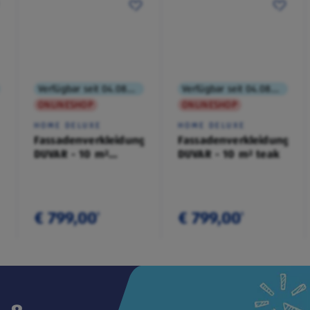
Verfügbar seit 04.08.2026
Verfügbar seit 04.08.2026
ONLINESHOP
ONLINESHOP
HOME DELUXE
HOME DELUXE
Fassadenverkleidung
Fassadenverkleidung
DUVAR - 10 m²
DUVAR - 10 m² teak
anthrazit
€ 799,00
€ 799,00
¹
¹