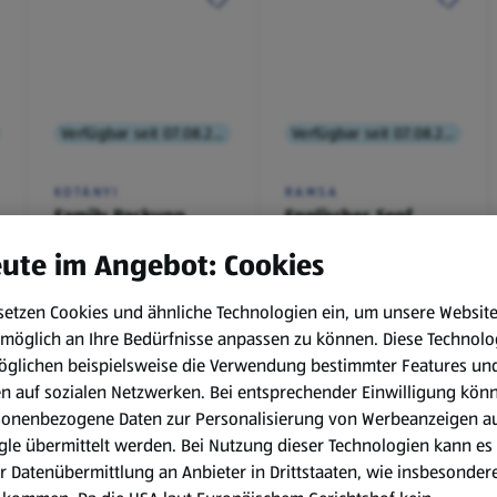
Verfügbar seit 07.08.2026
Verfügbar seit 07.08.2026
KOTÁNYI
RAMSA
Family Packung,
Englischer Senf
Brathendl
ute im Angebot: Cookies
Würzmischung
0,1 kg
(€ 9,90/1 kg)
setzen Cookies und ähnliche Technologien ein, um unsere Websit
€ 2,49
€ 0,99
möglich an Ihre Bedürfnisse anpassen zu können.
Diese Technolo
¹
¹
˒
²
€ 1,29
öglichen beispielsweise die Verwendung bestimmter Features un
en auf sozialen Netzwerken. Bei entsprechender Einwilligung kön
sonenbezogene Daten zur Personalisierung von Werbeanzeigen a
le übermittelt werden. Bei Nutzung dieser Technologien kann es
r Datenübermittlung an Anbieter in Drittstaaten, wie insbesondere
.