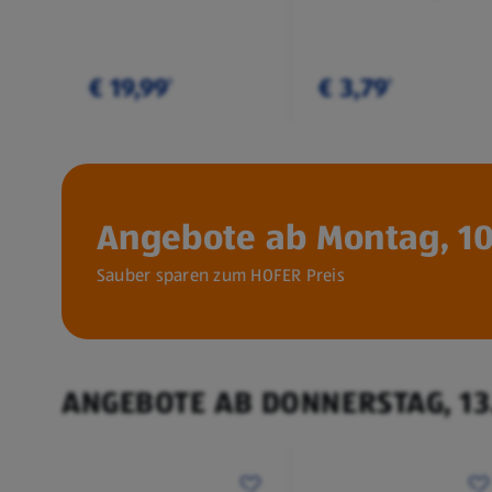
€ 19,99
€ 3,79
¹
¹
Angebote ab Montag, 10
Sauber sparen zum HOFER Preis
ANGEBOTE AB DONNERSTAG, 13