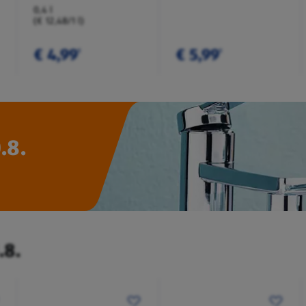
0,4 l
(€ 12,48/1 l)
€ 4,99
€ 5,99
¹
¹
.8.
.8.