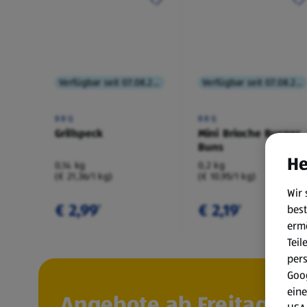
Verfügbar seit 07.08.2026
Verfügbar seit 07.08.2026
BBQ
BBQ
Grillspeck
Mini Brioche Burger
Buns
He
0,14 kg
0,2 kg
(€ 21,36/1 kg)
(€ 10,95/1 kg)
Wir 
€ 2,99
€ 2,19
best
¹
¹
erm
Teil
per
Goog
eine
Angebote ab Freitag, 7.8