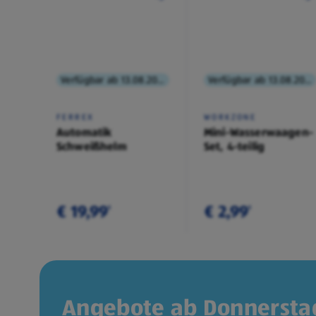
Verfügbar ab 13.08.2026
Verfügbar ab 13.08.2026
FERREX
WORKZONE
Automatik
Mini-Wasserwaagen-
Schweißhelm
Set, 4-teilig
€ 19,99
€ 2,99
¹
¹
Angebote ab Donnerstag