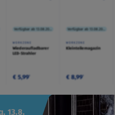
Verfügbar ab 13.08.2026
Verfügbar ab 13.08.2026
WORKZONE
WORKZONE
Wiederaufladbarer
Kleinteilemagazin
LED-Strahler
€ 5,99
€ 8,99
¹
¹
, 13.8.