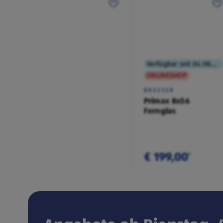
Verfügbar seit 04.08.2026
ONLINESHOP
BRESSER
Primax 8x56
Fernglas
€ 199,00
¹