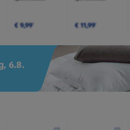
€ 9,99
€ 11,99
¹
¹
, 6.8.