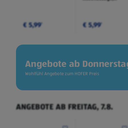
Doppelpkg.
€ 5,99
€ 5,99
¹
¹
Angebote ab Donnerstag
Wohlfühl Angebote zum HOFER Preis
ANGEBOTE AB FREITAG, 7.8.