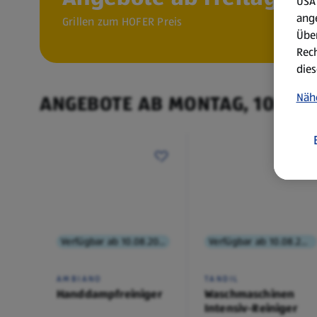
USA 
ang
Grillen zum HOFER Preis
Über
Rech
dies
Näh
ANGEBOTE AB MONTAG, 10.8.
Verfügbar ab 10.08.2026
Verfügbar ab 10.08.2026
AMBIANO
TANDIL
Handdampfreiniger
Waschmaschinen
Intensiv-Reiniger