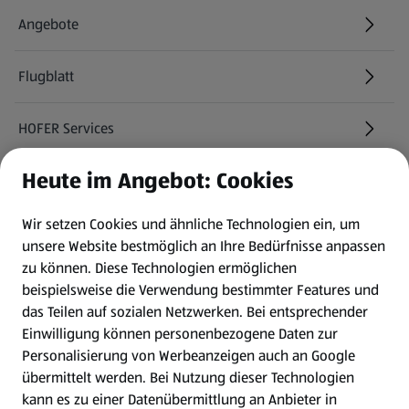
Angebote
Flugblatt
HOFER Services
Heute im Angebot: Cookies
Newsletter
Wir setzen Cookies und ähnliche Technologien ein, um
WhatsApp
unsere Website bestmöglich an Ihre Bedürfnisse anpassen
zu können.
Diese Technologien ermöglichen
Gewinnspiele
beispielsweise die Verwendung bestimmter Features und
das Teilen auf sozialen Netzwerken. Bei entsprechender
Einwilligung können personenbezogene Daten zur
Mein HOFER. Meine Einkäufe.
Personalisierung von Werbeanzeigen auch an Google
übermittelt werden. Bei Nutzung dieser Technologien
Meine Meinung. Mein HOFER.
kann es zu einer Datenübermittlung an Anbieter in