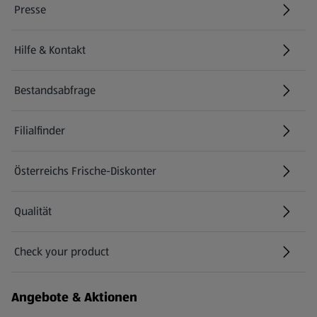
Presse
Hilfe & Kontakt
(öffnet in einem neuen Tab)
Bestandsabfrage
(öffnet in einem neuen Tab)
Filialfinder
Österreichs Frische-Diskonter
Qualität
Check your product
(öffnet in einem neuen Tab)
Angebote & Aktionen