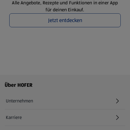
Alle Angebote, Rezepte und Funktionen in einer App
für deinen Einkauf.
Jetzt entdecken
Fußzeilenmenü - weitere Links
Über HOFER
Unternehmen
Karriere
(öffnet in einem neuen Tab)