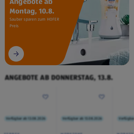
Angebote ab
Montag, 10.8.
Sauber sparen zum HOFER
Preis
ANGEBOTE AB DONNERSTAG, 13.8.
Verfügbar ab 13.08.2026
Verfügbar ab 13.08.2026
Verfügba