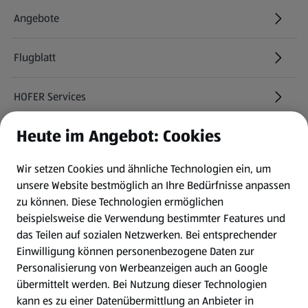
Angebote
Flugblatt
HOFER Services
Heute im Angebot: Cookies
Newsletter
Wir setzen Cookies und ähnliche Technologien ein, um
WhatsApp
unsere Website bestmöglich an Ihre Bedürfnisse anpassen
zu können.
Diese Technologien ermöglichen
Gewinnspiele
beispielsweise die Verwendung bestimmter Features und
das Teilen auf sozialen Netzwerken. Bei entsprechender
Einwilligung können personenbezogene Daten zur
Mein HOFER. Meine Einkäufe.
Personalisierung von Werbeanzeigen auch an Google
übermittelt werden. Bei Nutzung dieser Technologien
Meine Meinung. Mein HOFER.
kann es zu einer Datenübermittlung an Anbieter in