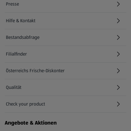
Presse
Hilfe & Kontakt
(öffnet in einem neuen Tab)
Bestandsabfrage
(öffnet in einem neuen Tab)
Filialfinder
Österreichs Frische-Diskonter
Qualität
Check your product
(öffnet in einem neuen Tab)
Angebote & Aktionen