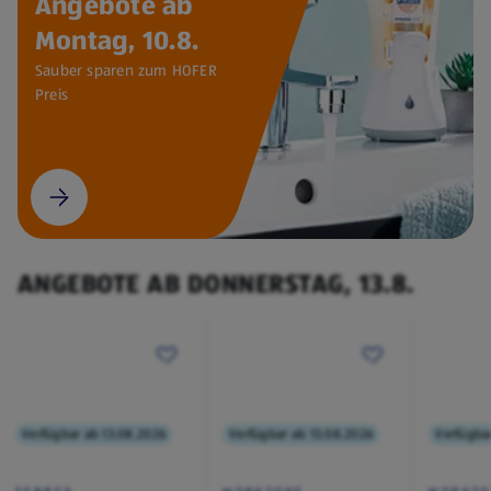
Angebote ab
Montag, 10.8.
Sauber sparen zum HOFER
Preis
ANGEBOTE AB DONNERSTAG, 13.8.
Verfügbar ab 13.08.2026
Verfügbar ab 13.08.2026
Verfügba