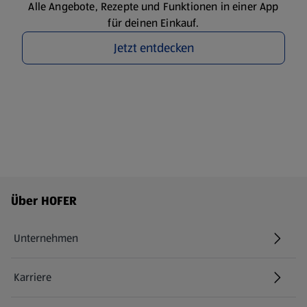
Alle Angebote, Rezepte und Funktionen in einer App
für deinen Einkauf.
Jetzt entdecken
Fußzeilenmenü - weitere Links
Über HOFER
Unternehmen
Karriere
(öffnet in einem neuen Tab)