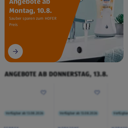
Angebote ab
Montag, 10.8.
Sauber sparen zum HOFER
Preis
ANGEBOTE AB DONNERSTAG, 13.8.
Verfügbar ab 13.08.2026
Verfügbar ab 13.08.2026
Verfügba