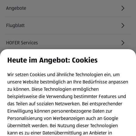
Angebote
Flugblatt
HOFER Services
Heute im Angebot: Cookies
Newsletter
Wir setzen Cookies und ähnliche Technologien ein, um
WhatsApp
unsere Website bestmöglich an Ihre Bedürfnisse anpassen
zu können.
Diese Technologien ermöglichen
Gewinnspiele
beispielsweise die Verwendung bestimmter Features und
das Teilen auf sozialen Netzwerken. Bei entsprechender
Einwilligung können personenbezogene Daten zur
Mein HOFER. Meine Einkäufe.
Personalisierung von Werbeanzeigen auch an Google
übermittelt werden. Bei Nutzung dieser Technologien
Meine Meinung. Mein HOFER.
kann es zu einer Datenübermittlung an Anbieter in