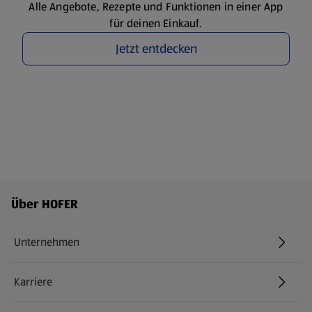
Alle Angebote, Rezepte und Funktionen in einer App
für deinen Einkauf.
Jetzt entdecken
Fußzeilenmenü - weitere Links
Über HOFER
Unternehmen
Karriere
(öffnet in einem neuen Tab)