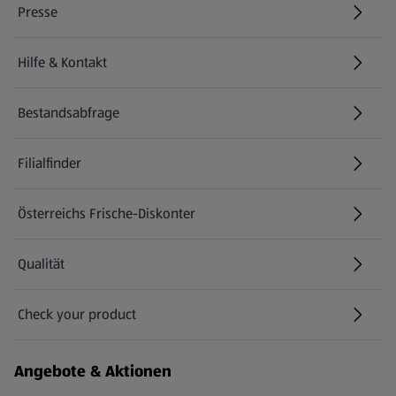
Presse
Hilfe & Kontakt
(öffnet in einem neuen Tab)
Bestandsabfrage
(öffnet in einem neuen Tab)
Filialfinder
Österreichs Frische-Diskonter
Qualität
Check your product
(öffnet in einem neuen Tab)
Angebote & Aktionen