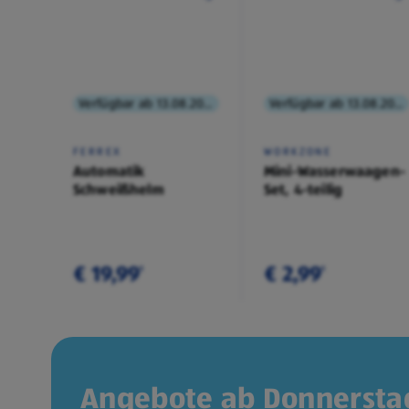
Verfügbar ab 13.08.2026
Verfügbar ab 13.08.2026
FERREX
WORKZONE
Automatik
Mini-Wasserwaagen-
Schweißhelm
Set, 4-teilig
€ 19,99
€ 2,99
¹
¹
Angebote ab Donnerstag