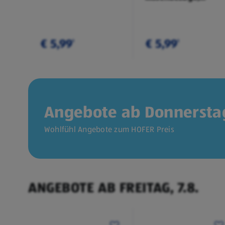
Doppelpkg.
€ 5,99
€ 5,99
¹
¹
Angebote ab Donnerstag
Wohlfühl Angebote zum HOFER Preis
ANGEBOTE AB FREITAG, 7.8.