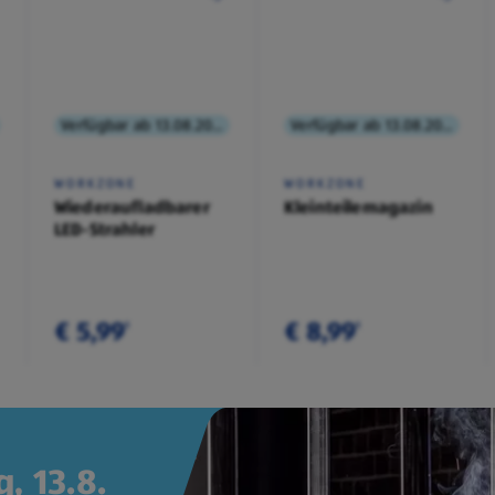
Verfügbar ab 13.08.2026
Verfügbar ab 13.08.2026
WORKZONE
WORKZONE
Wiederaufladbarer
Kleinteilemagazin
LED-Strahler
€ 5,99
€ 8,99
¹
¹
, 13.8.