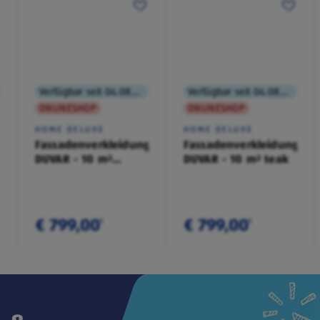
Verfügbar seit 04.08.2026
Verfügbar seit 04.08.2026
ONLINESHOP
ONLINESHOP
HOME DELUXE
HOME DELUXE
Fassadenverkleidung
Fassadenverkleidung
DUVAR - 10 m²
DUVAR - 10 m² teak
anthrazit
€ 799,00
€ 799,00
¹
¹