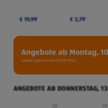
€ 19,99
€ 3,79
¹
¹
Angebote ab Montag, 10
Sauber sparen zum HOFER Preis
ANGEBOTE AB DONNERSTAG, 13