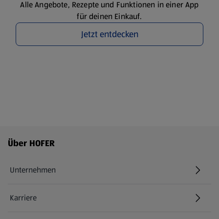
Alle Angebote, Rezepte und Funktionen in einer App
für deinen Einkauf.
Jetzt entdecken
Fußzeilenmenü - weitere Links
Über HOFER
Unternehmen
Karriere
(öffnet in einem neuen Tab)