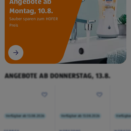
Angebote ab
Montag, 10.8.
Sauber sparen zum HOFER
Preis
ANGEBOTE AB DONNERSTAG, 13.8.
Verfügbar ab 13.08.2026
Verfügbar ab 13.08.2026
Verfügba