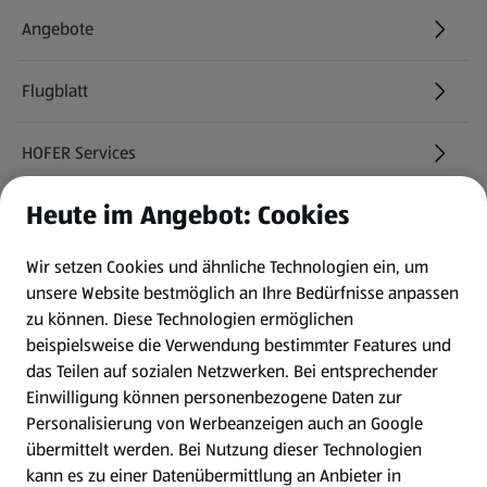
Angebote
Flugblatt
HOFER Services
Heute im Angebot: Cookies
Newsletter
Wir setzen Cookies und ähnliche Technologien ein, um
WhatsApp
unsere Website bestmöglich an Ihre Bedürfnisse anpassen
zu können.
Diese Technologien ermöglichen
Gewinnspiele
beispielsweise die Verwendung bestimmter Features und
das Teilen auf sozialen Netzwerken. Bei entsprechender
Einwilligung können personenbezogene Daten zur
Mein HOFER. Meine Einkäufe.
Personalisierung von Werbeanzeigen auch an Google
übermittelt werden. Bei Nutzung dieser Technologien
Meine Meinung. Mein HOFER.
kann es zu einer Datenübermittlung an Anbieter in