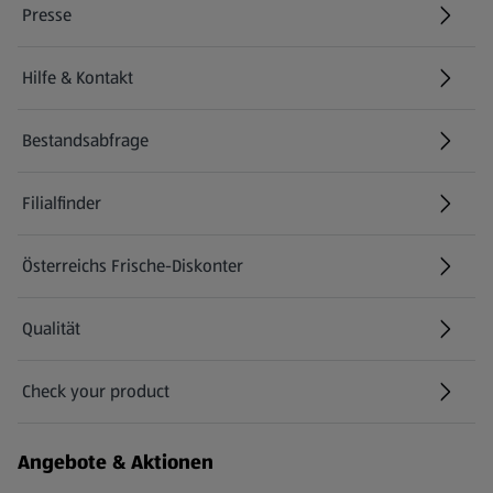
Presse
Hilfe & Kontakt
(öffnet in einem neuen Tab)
Bestandsabfrage
(öffnet in einem neuen Tab)
Filialfinder
Österreichs Frische-Diskonter
Qualität
Check your product
(öffnet in einem neuen Tab)
Angebote & Aktionen