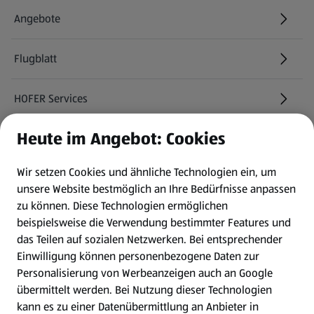
Angebote
Flugblatt
HOFER Services
Heute im Angebot: Cookies
Newsletter
Wir setzen Cookies und ähnliche Technologien ein, um
WhatsApp
unsere Website bestmöglich an Ihre Bedürfnisse anpassen
zu können.
Diese Technologien ermöglichen
Gewinnspiele
beispielsweise die Verwendung bestimmter Features und
das Teilen auf sozialen Netzwerken. Bei entsprechender
Einwilligung können personenbezogene Daten zur
Mein HOFER. Meine Einkäufe.
Personalisierung von Werbeanzeigen auch an Google
übermittelt werden. Bei Nutzung dieser Technologien
Meine Meinung. Mein HOFER.
kann es zu einer Datenübermittlung an Anbieter in