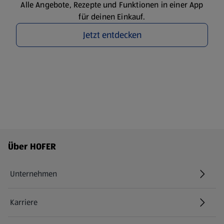
Alle Angebote, Rezepte und Funktionen in einer App
für deinen Einkauf.
Jetzt entdecken
Fußzeilenmenü - weitere Links
Über HOFER
Unternehmen
Karriere
(öffnet in einem neuen Tab)