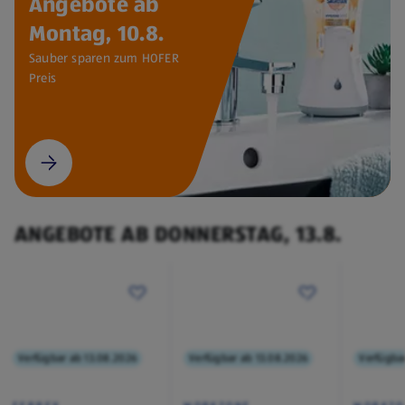
Angebote ab
Montag, 10.8.
Sauber sparen zum HOFER
Preis
ANGEBOTE AB DONNERSTAG, 13.8.
Verfügbar ab 13.08.2026
Verfügbar ab 13.08.2026
Verfügba