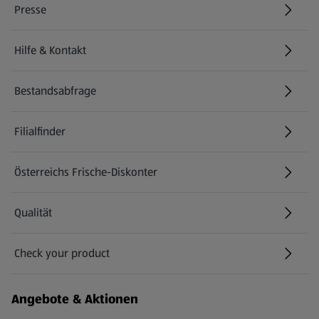
Presse
Hilfe & Kontakt
(öffnet in einem neuen Tab)
Bestandsabfrage
(öffnet in einem neuen Tab)
Filialfinder
Österreichs Frische-Diskonter
Qualität
Check your product
(öffnet in einem neuen Tab)
Angebote & Aktionen