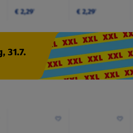
€ 2,29
€ 2,29
¹
¹
, 31.7.