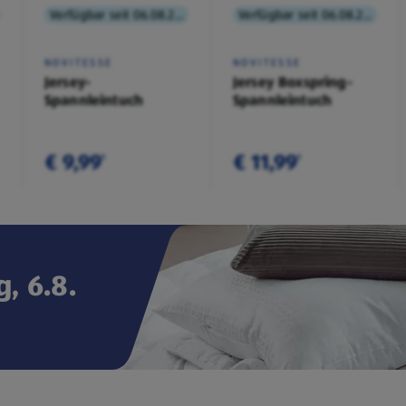
Verfügbar seit 06.08.2026
Verfügbar seit 06.08.2026
NOVITESSE
NOVITESSE
Jersey-
Jersey Boxspring-
Spannleintuch
Spannleintuch
€ 9,99
€ 11,99
¹
¹
, 6.8.