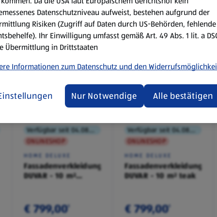
kommen. Da die USA laut Europäischem Gerichtshof kein
emessenes Datenschutzniveau aufweist, bestehen aufgrund der
mittlung Risiken (Zugriff auf Daten durch US-Behörden, fehlende
tsbehelfe). Ihr Einwilligung umfasst gemäß Art. 49 Abs. 1 lit. a D
e Übermittlung in Drittstaaten
ere Informationen zum Datenschutz und den Widerrufsmöglichkei
Einstellungen
Nur Notwendige
Alle bestätigen
Verfügbar seit 04.08.2026
Verfügbar seit 04.08.2026
ONLINESHOP
ONLINESHOP
HOME DELUXE
HOME DELUXE
Fassadenverkleidung
Fassadenverkleidung
DUVAR - 10 m²
DUVAR - 10 m² teak
anthrazit
€ 799,00
€ 799,00
¹
¹