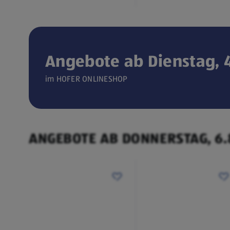
Angebote ab Dienstag, 4
Verfügbar seit 04.08.2026
im HOFER ONLINESHOP
ONLINESHOP
CEEM
(öffnet in einem neuen Tab)
Weintemperierschrank
ANGEBOTE AB DONNERSTAG, 6.
€ 449,00
¹