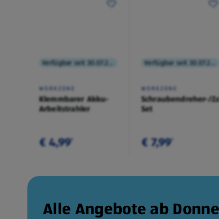
Verfügbar seit 30.07.2026
Verfügbar seit 30.07.2026
WORKZONE
WORKZONE
Klemmbarer Akku-
Schraubendreher-/Z
Arbeitstrahler
Set
€ 4,99
€ 7,99
¹
¹
Alle Angebote ab Donne