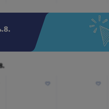
.8.
8.