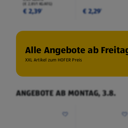
(€ 2,81/1 KG/ATG)
€ 2,39
€ 2,29
¹
¹
Alle Angebote ab Freitag
XXL Artikel zum HOFER Preis
ANGEBOTE AB MONTAG, 3.8.