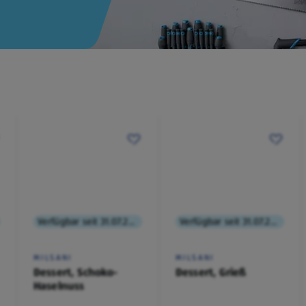
Verfügbar seit 31.07.2026
Verfügbar seit 31.07.2026
MILSANI
MILSANI
Dessert, Schoko-
Dessert, Grieß
Haselnuss