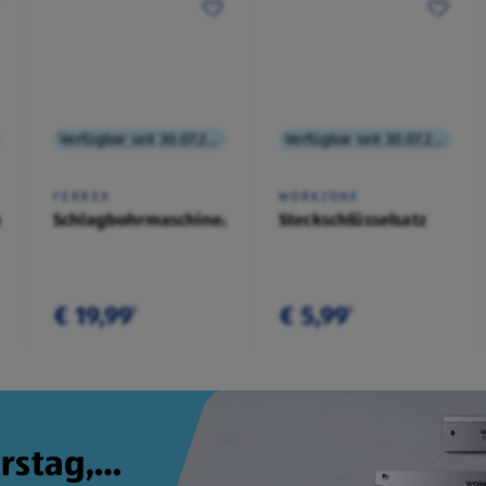
Verfügbar seit 30.07.2026
Verfügbar seit 30.07.2026
FERREX
WORKZONE
angen-
Schlagbohrmaschine/Stichsäge
Steckschlüsselsatz
€ 19,99
€ 5,99
¹
¹
rstag,