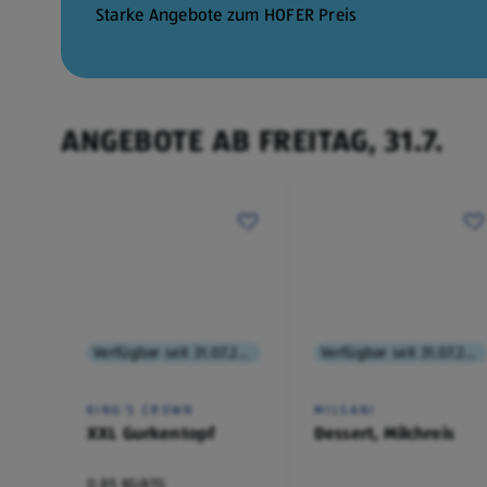
30.7.
Starke Angebote zum HOFER Preis
ANGEBOTE AB FREITAG, 31.7.
Verfügbar seit 31.07.2026
Verfügbar seit 31.07.2026
KING'S CROWN
MILSANI
XXL Gurkentopf
Dessert, Milchreis
0,85 KG/ATG