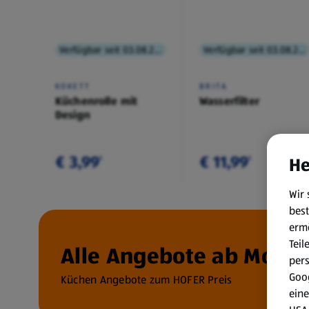
Verfügbar seit 03.08.2026
Verfügbar seit 03.08.2026
KOKETT
BRITA
Küchenrolle mit
Wasserfilter
Design
€ 3,99
€ 11,99
He
¹
¹
Wir 
best
erm
Teil
Alle Angebote ab Montag
per
Goog
Küchen Angebote zum HOFER Preis
eine