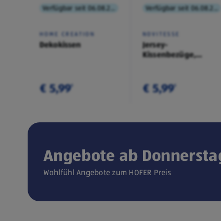
Verfügbar seit 06.08.2026
Verfügbar seit 06.08.2026
HOME CREATION
NOVITESSE
Dekokissen
Jersey-
Kissenbezüge,
Doppelpkg.
€ 5,99
€ 5,99
¹
¹
Angebote ab Donnerstag
Wohlfühl Angebote zum HOFER Preis