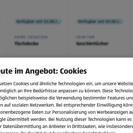
Verfügbar seit 03.08.2026
Verfügbar seit 03.08.2026
HOME CREATION
CROFTON
Tischdecke
Geschirrtücher
€ 2,99
€ 3,49
ute im Angebot: Cookies
¹
¹
setzen Cookies und ähnliche Technologien ein, um unsere Websit
möglich an Ihre Bedürfnisse anpassen zu können.
Diese Technolo
öglichen beispielsweise die Verwendung bestimmter Features un
en auf sozialen Netzwerken. Bei entsprechender Einwilligung kön
, 3.8.
sonenbezogene Daten zur Personalisierung von Werbeanzeigen a
le übermittelt werden. Bei Nutzung dieser Technologien kann es
r Datenübermittlung an Anbieter in Drittstaaten, wie insbesondere