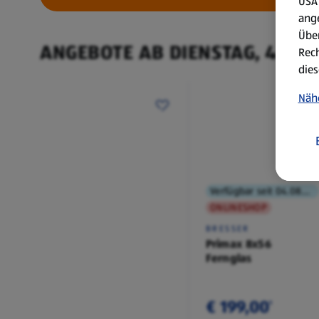
USA 
ang
Über
ANGEBOTE AB DIENSTAG, 4.8.
Rech
dies
Näh
Verfügbar seit 04.08.2026
ONLINESHOP
BRESSER
Primax 8x56
Fernglas
€ 199,00
¹