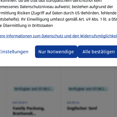
kommen. Da die USA laut Europäischem Gerichtshof kein
emessenes Datenschutzniveau aufweist, bestehen aufgrund der
mittlung Risiken (Zugriff auf Daten durch US-Behörden, fehlende
tsbehelfe). Ihr Einwilligung umfasst gemäß Art. 49 Abs. 1 lit. a D
e Übermittlung in Drittstaaten
ere Informationen zum Datenschutz und den Widerrufsmöglichkei
Einstellungen
Nur Notwendige
Alle bestätigen
Verfügbar seit 07.08.2026
Verfügbar seit 07.08.2026
KOTÁNYI
RAMSA
Family Packung,
Englischer Senf
Brathendl