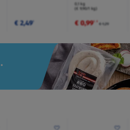
Würzmischung
0,1 kg
(€ 9,90/1 kg)
€ 2,49
€ 0,99
¹
¹
˒
²
€ 1,29
.