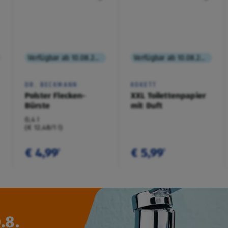
Verfügbar ab 10.08.2026
Verfügbar ab 10.08.2026
DR. BECKMANN
KOKETT
Polster Flecken-
XXL Toilettenpapier
Bürste
mit Duft
0,4 l
(€ 12,48/1 l)
€ 4,99
€ 5,99
¹
¹
.8.