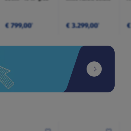
€ 799,00
€ 3.299,00
€
¹
¹