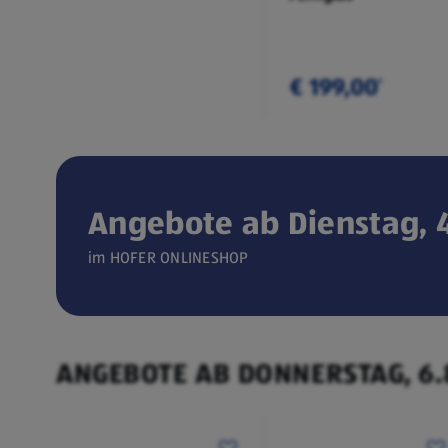
€ 199,00
¹
Angebote ab Dienstag, 4
Verfügbar seit 04.08.2026
im HOFER ONLINESHOP
ONLINESHOP
CEEM
(öffnet in einem neuen Tab)
Weintemperierschrank
ANGEBOTE AB DONNERSTAG, 6.
€ 449,00
¹