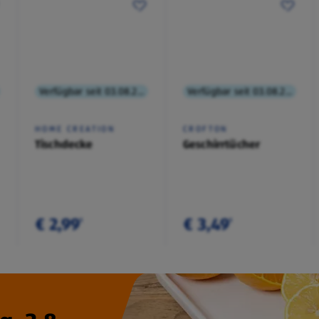
Verfügbar seit 03.08.2026
Verfügbar seit 03.08.2026
HOME CREATION
CROFTON
Tischdecke
Geschirrtücher
€ 2,99
€ 3,49
¹
¹