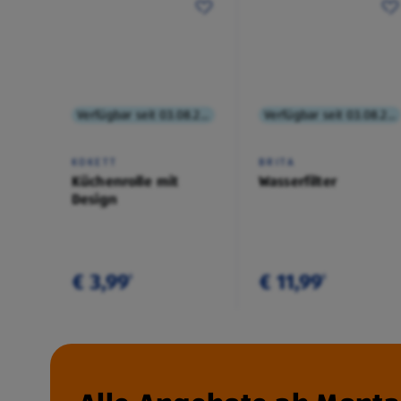
Verfügbar seit 03.08.2026
Verfügbar seit 03.08.2026
KOKETT
BRITA
Küchenrolle mit
Wasserfilter
Design
€ 3,99
€ 11,99
¹
¹