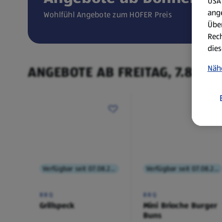
USA 
ang
Wohlfühl Angebote zum HOFER Preis
Über
Rech
dies
ANGEBOTE AB FREITAG, 7.8.
Näh
Verfügbar seit 07.08.2026
Verfügbar seit 07.08.2026
BBQ
BBQ
Grillspeck
Mini Brioche Burger
Buns