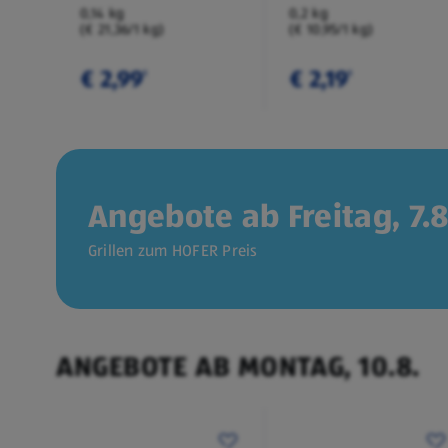
0,14 kg
0,2 kg
(€ 21,36/1 kg)
(€ 10,95/1 kg)
€ 2,99
€ 2,19
¹
¹
Angebote ab Freitag, 7.8
Grillen zum HOFER Preis
ANGEBOTE AB MONTAG, 10.8.