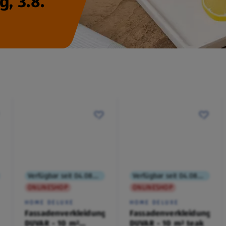
, 3.8.
Verfügbar seit 04.08.2026
Verfügbar seit 04.08.2026
ONLINESHOP
ONLINESHOP
HOME DELUXE
HOME DELUXE
Fassadenverkleidung
Fassadenverkleidung
DUVAR - 10 m²
DUVAR - 10 m² teak