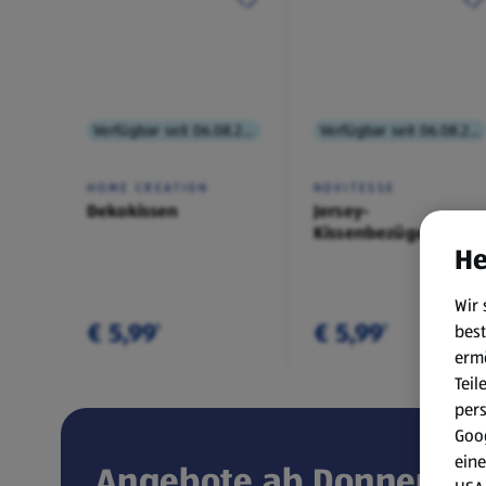
Verfügbar seit 06.08.2026
Verfügbar seit 06.08.2026
HOME CREATION
NOVITESSE
Dekokissen
Jersey-
Kissenbezüge,
He
Doppelpkg.
Wir 
€ 5,99
€ 5,99
best
¹
¹
erm
Teil
per
Goog
eine
Angebote ab Donnerstag