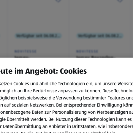
Verfügbar seit 06.08.2026
Verfügbar seit 06.08.2026
NOVITESSE
NOVITESSE
Jersey-
Jersey Boxspring-
Spannleintuch
Spannleintuch
ute im Angebot: Cookies
setzen Cookies und ähnliche Technologien ein, um unsere Websit
€ 9,99
€ 11,99
möglich an Ihre Bedürfnisse anpassen zu können.
Diese Technolo
¹
¹
öglichen beispielsweise die Verwendung bestimmter Features un
en auf sozialen Netzwerken. Bei entsprechender Einwilligung kön
sonenbezogene Daten zur Personalisierung von Werbeanzeigen a
le übermittelt werden. Bei Nutzung dieser Technologien kann es
r Datenübermittlung an Anbieter in Drittstaaten, wie insbesondere
, 6.8.