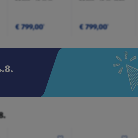
anthrazit
€ 799,00
€ 799,00
¹
¹
.8.
8.