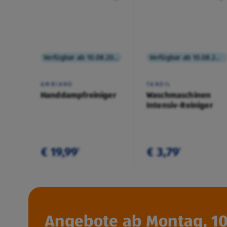
Verfügbar ab 10.08.2026
Verfügbar ab 10.08.2026
AMBIANO
TANDIL
Handdampfreiniger
Waschmaschinen
Intensiv-Reiniger
€ 19,99
€ 3,79
¹
¹
Angebote ab Montag, 10