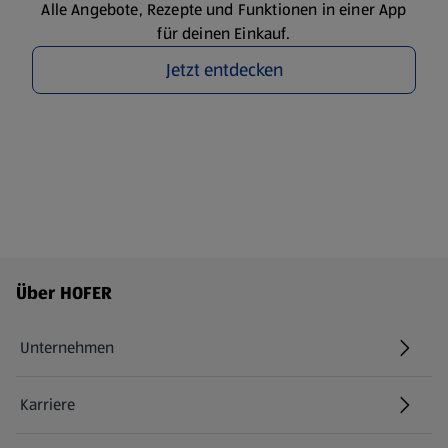
Alle Angebote, Rezepte und Funktionen in einer App
für deinen Einkauf.
Jetzt entdecken
Fußzeilenmenü - weitere Links
Über HOFER
Unternehmen
Karriere
(öffnet in einem neuen Tab)