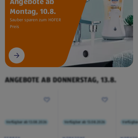
Angebote ab
Montag, 10.8.
Sauber sparen zum HOFER
Preis
ANGEBOTE AB DONNERSTAG, 13.8.
Verfügbar ab 13.08.2026
Verfügbar ab 13.08.2026
Verfügba