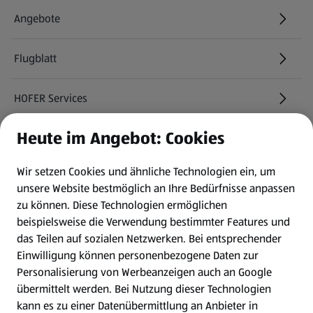
Angebote
Flugblatt
HOFER Services
Heute im Angebot: Cookies
Newsletter
Wir setzen Cookies und ähnliche Technologien ein, um
WhatsApp
unsere Website bestmöglich an Ihre Bedürfnisse anpassen
zu können.
Diese Technologien ermöglichen
Gewinnspiele
beispielsweise die Verwendung bestimmter Features und
das Teilen auf sozialen Netzwerken. Bei entsprechender
Einwilligung können personenbezogene Daten zur
Mein HOFER. Meine Einkäufe.
Personalisierung von Werbeanzeigen auch an Google
übermittelt werden. Bei Nutzung dieser Technologien
Meine Meinung. Mein HOFER.
kann es zu einer Datenübermittlung an Anbieter in