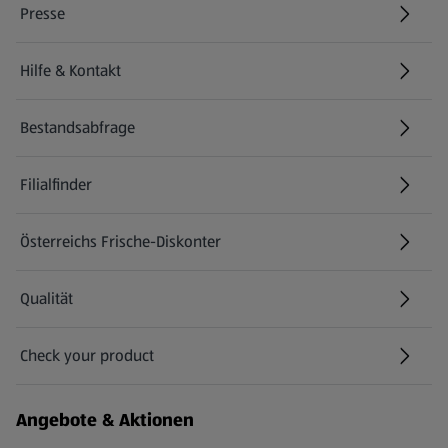
Presse
Hilfe & Kontakt
(öffnet in einem neuen Tab)
Bestandsabfrage
(öffnet in einem neuen Tab)
Filialfinder
Österreichs Frische-Diskonter
Qualität
Check your product
(öffnet in einem neuen Tab)
Angebote & Aktionen