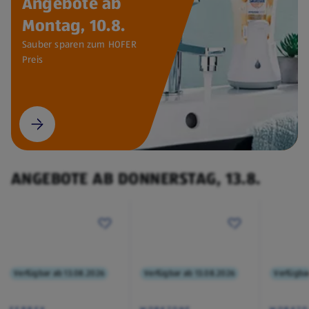
Angebote ab
Montag, 10.8.
Sauber sparen zum HOFER
Preis
ANGEBOTE AB DONNERSTAG, 13.8.
Verfügbar ab 13.08.2026
Verfügbar ab 13.08.2026
Verfügba