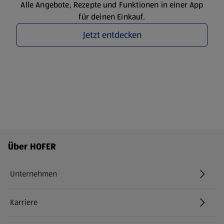
Alle Angebote, Rezepte und Funktionen in einer App
für deinen Einkauf.
Jetzt entdecken
Fußzeilenmenü - weitere Links
Über HOFER
Unternehmen
Karriere
(öffnet in einem neuen Tab)