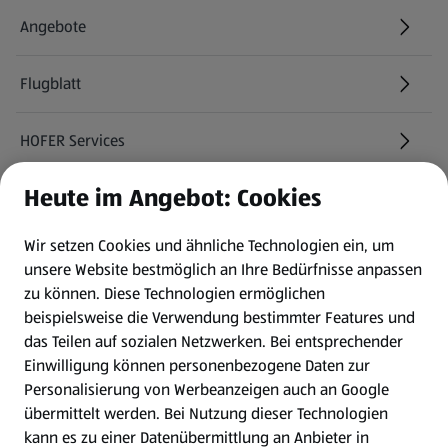
Angebote
Flugblatt
HOFER Services
Heute im Angebot: Cookies
Newsletter
Wir setzen Cookies und ähnliche Technologien ein, um
WhatsApp
unsere Website bestmöglich an Ihre Bedürfnisse anpassen
zu können.
Diese Technologien ermöglichen
Gewinnspiele
beispielsweise die Verwendung bestimmter Features und
das Teilen auf sozialen Netzwerken. Bei entsprechender
Einwilligung können personenbezogene Daten zur
Mein HOFER. Meine Einkäufe.
Personalisierung von Werbeanzeigen auch an Google
übermittelt werden. Bei Nutzung dieser Technologien
Meine Meinung. Mein HOFER.
kann es zu einer Datenübermittlung an Anbieter in