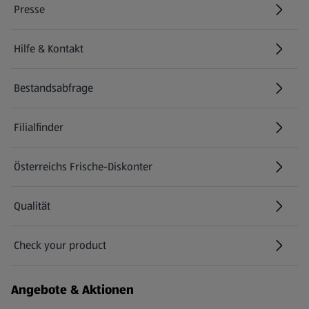
Presse
Hilfe & Kontakt
(öffnet in einem neuen Tab)
Bestandsabfrage
(öffnet in einem neuen Tab)
Filialfinder
Österreichs Frische-Diskonter
Qualität
Check your product
(öffnet in einem neuen Tab)
Angebote & Aktionen