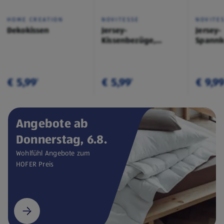
HOME CREATION
NOVITESSE
NOVITE
Dekokissen
Jersey-
Jersey-
Kissenbezüge,
Spannl
Doppelpkg.
€ 5,99
€ 5,99
€ 9,9
¹
¹
Angebote ab
Donnerstag, 6.8.
Wohlfühl Angebote zum
HOFER Preis