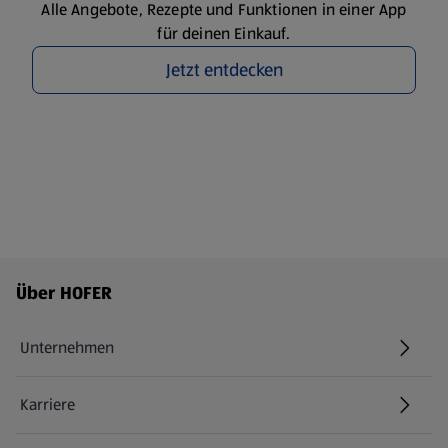
Alle Angebote, Rezepte und Funktionen in einer App
für deinen Einkauf.
Jetzt entdecken
Fußzeilenmenü - weitere Links
Über HOFER
Unternehmen
Karriere
(öffnet in einem neuen Tab)