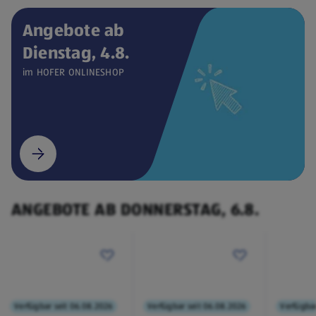
Angebote ab
Dienstag, 4.8.
Verfügbar seit 04.08.2026
ONLINESHOP
im HOFER ONLINESHOP
CEEM
Weintemperierschrank
€ 449,00
¹
(öffnet in einem neuen Tab)
ANGEBOTE AB DONNERSTAG, 6.8.
Verfügbar seit 06.08.2026
Verfügbar seit 06.08.2026
Verfügbar