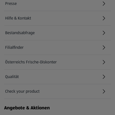
Presse
Hilfe & Kontakt
(öffnet in einem neuen Tab)
Bestandsabfrage
(öffnet in einem neuen Tab)
Filialfinder
Österreichs Frische-Diskonter
Qualität
Check your product
(öffnet in einem neuen Tab)
Angebote & Aktionen