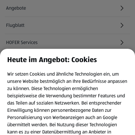
Angebote
Flugblatt
HOFER Services
Heute im Angebot: Cookies
Newsletter
Wir setzen Cookies und ähnliche Technologien ein, um
WhatsApp
unsere Website bestmöglich an Ihre Bedürfnisse anpassen
zu können.
Diese Technologien ermöglichen
Gewinnspiele
beispielsweise die Verwendung bestimmter Features und
das Teilen auf sozialen Netzwerken. Bei entsprechender
Einwilligung können personenbezogene Daten zur
Mein HOFER. Meine Einkäufe.
Personalisierung von Werbeanzeigen auch an Google
übermittelt werden. Bei Nutzung dieser Technologien
Meine Meinung. Mein HOFER.
kann es zu einer Datenübermittlung an Anbieter in