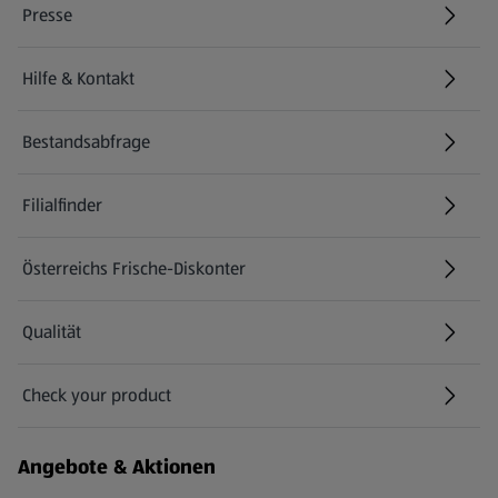
Presse
Hilfe & Kontakt
(öffnet in einem neuen Tab)
Bestandsabfrage
(öffnet in einem neuen Tab)
Filialfinder
Österreichs Frische-Diskonter
Qualität
Check your product
(öffnet in einem neuen Tab)
Angebote & Aktionen