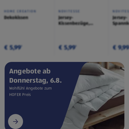
HOME CREATION
NOVITESSE
NOVITE
Dekokissen
Jersey-
Jersey-
Kissenbezüge,
Spannl
Doppelpkg.
€ 5,99
€ 5,99
€ 9,9
¹
¹
Angebote ab
Donnerstag, 6.8.
Wohlfühl Angebote zum
HOFER Preis