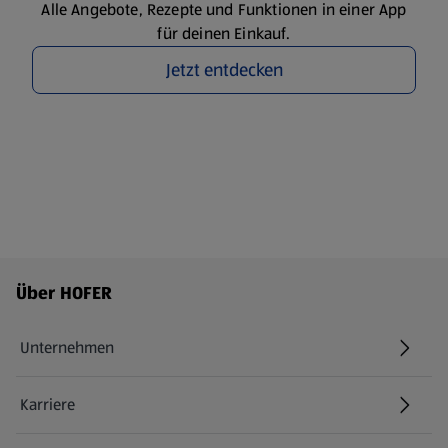
Alle Angebote, Rezepte und Funktionen in einer App
für deinen Einkauf.
Jetzt entdecken
Fußzeilenmenü - weitere Links
Über HOFER
Unternehmen
Karriere
(öffnet in einem neuen Tab)