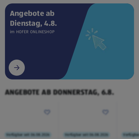
Angebote ab
Dienstag, 4.8.
Verfügbar seit 04.08.2026
ONLINESHOP
im HOFER ONLINESHOP
CEEM
Weintemperierschrank
€ 449,00
¹
(öffnet in einem neuen Tab)
ANGEBOTE AB DONNERSTAG, 6.8.
Verfügbar seit 06.08.2026
Verfügbar seit 06.08.2026
Verfügbar