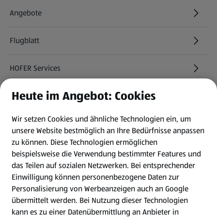
Angebote
Flugblatt
HOFER Services
Heute im Angebot: Cookies
Newsletter
Wir setzen Cookies und ähnliche Technologien ein, um
WhatsApp
unsere Website bestmöglich an Ihre Bedürfnisse anpassen
zu können.
Diese Technologien ermöglichen
Gewinnspiele
beispielsweise die Verwendung bestimmter Features und
das Teilen auf sozialen Netzwerken. Bei entsprechender
Einwilligung können personenbezogene Daten zur
Mein HOFER. Meine Einkäufe.
Personalisierung von Werbeanzeigen auch an Google
übermittelt werden. Bei Nutzung dieser Technologien
Meine Meinung. Mein HOFER.
kann es zu einer Datenübermittlung an Anbieter in