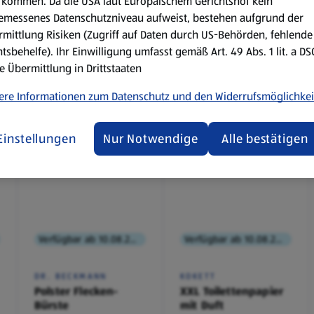
kommen. Da die USA laut Europäischem Gerichtshof kein
emessenes Datenschutzniveau aufweist, bestehen aufgrund der
mittlung Risiken (Zugriff auf Daten durch US-Behörden, fehlende
tsbehelfe). Ihr Einwilligung umfasst gemäß Art. 49 Abs. 1 lit. a D
e Übermittlung in Drittstaaten
ere Informationen zum Datenschutz und den Widerrufsmöglichkei
Einstellungen
Nur Notwendige
Alle bestätigen
Verfügbar ab 10.08.2026
Verfügbar ab 10.08.2026
DR. BECKMANN
KOKETT
Polster Flecken-
XXL Toilettenpapier
Bürste
mit Duft