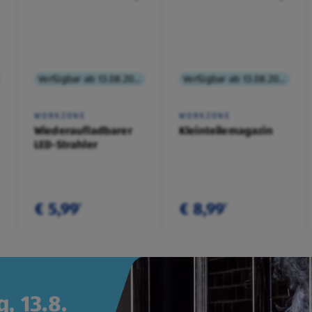
Verfügbar ab 13.08.2026
Verfügbar ab 13.08.2026
WORKZONE
WORKZONE
Wiederaufladbarer
Kleinteilemagazin
LED-Strahler
€ 5,99
€ 8,99
¹
¹
, 13.8.