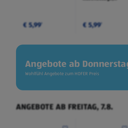
Doppelpkg.
€ 5,99
€ 5,99
¹
¹
Angebote ab Donnerstag
Wohlfühl Angebote zum HOFER Preis
ANGEBOTE AB FREITAG, 7.8.