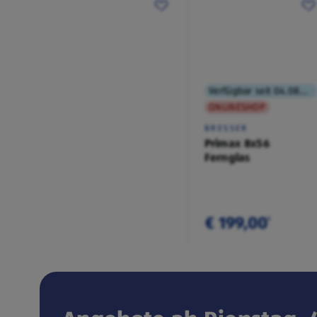
Verfügbar seit 04.08.2026
ONLINESHOP
BRESSER
Primax 8x56
Fernglas
€ 199,00
¹