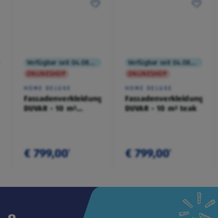
Verfügbar seit 04.08.2026
Verfügbar seit 04.08.2026
ONLINESHOP
ONLINESHOP
HOME DELUXE
HOME DELUXE
Fassadenverkleidung
Fassadenverkleidung
DUVAR - 10 m²
DUVAR - 10 m² teak
anthrazit
€ 799,00
€ 799,00
¹
¹