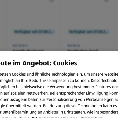
Verfügbar seit 07.08.2026
Verfügbar seit 07.08.2026
KOTÁNYI
RAMSA
Family Packung,
Englischer Senf
Brathendl
ute im Angebot: Cookies
Würzmischung
0,1 kg
(€ 9,90/1 kg)
setzen Cookies und ähnliche Technologien ein, um unsere Websit
€ 2,49
€ 0,99
möglich an Ihre Bedürfnisse anpassen zu können.
Diese Technolo
¹
¹
˒
²
€ 1,29
öglichen beispielsweise die Verwendung bestimmter Features un
en auf sozialen Netzwerken. Bei entsprechender Einwilligung kön
sonenbezogene Daten zur Personalisierung von Werbeanzeigen a
le übermittelt werden. Bei Nutzung dieser Technologien kann es
r Datenübermittlung an Anbieter in Drittstaaten, wie insbesondere
.