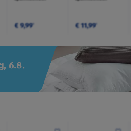
€ 9,99
€ 11,99
¹
¹
, 6.8.