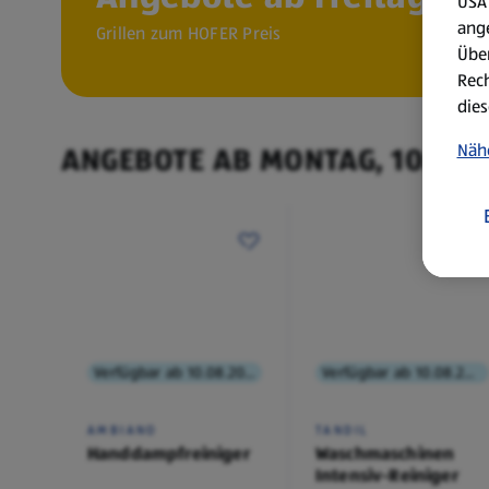
USA 
ang
Grillen zum HOFER Preis
Über
Rech
dies
Näh
ANGEBOTE AB MONTAG, 10.8.
Verfügbar ab 10.08.2026
Verfügbar ab 10.08.2026
AMBIANO
TANDIL
Handdampfreiniger
Waschmaschinen
Intensiv-Reiniger