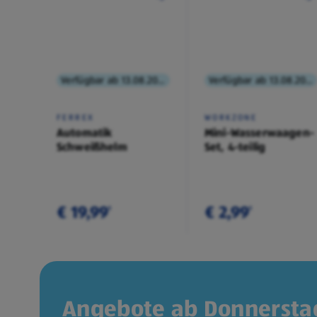
Verfügbar ab 13.08.2026
Verfügbar ab 13.08.2026
FERREX
WORKZONE
Automatik
Mini-Wasserwaagen-
Schweißhelm
Set, 4-teilig
€ 19,99
€ 2,99
¹
¹
Angebote ab Donnerstag