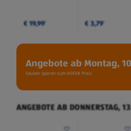
€ 19,99
€ 3,79
¹
¹
Angebote ab Montag, 10
Sauber sparen zum HOFER Preis
ANGEBOTE AB DONNERSTAG, 13