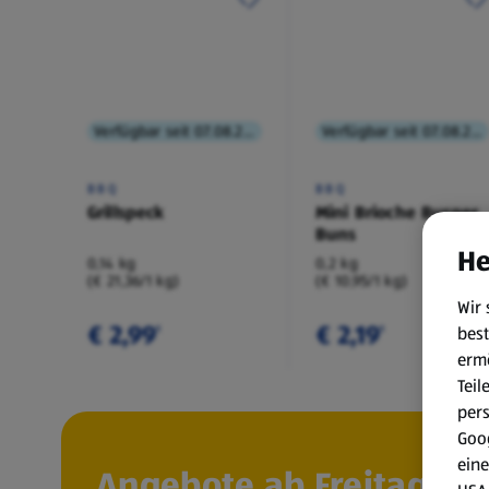
Verfügbar seit 07.08.2026
Verfügbar seit 07.08.2026
BBQ
BBQ
Grillspeck
Mini Brioche Burger
Buns
He
0,14 kg
0,2 kg
(€ 21,36/1 kg)
(€ 10,95/1 kg)
Wir 
€ 2,99
€ 2,19
best
¹
¹
erm
Teil
per
Goog
eine
Angebote ab Freitag, 7.8