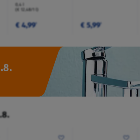
0,4 l
(€ 12,48/1 l)
€ 4,99
€ 5,99
¹
¹
.8.
.8.