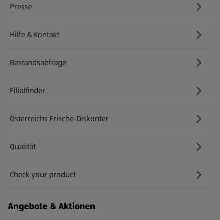
Presse
Hilfe & Kontakt
(öffnet in einem neuen Tab)
Bestandsabfrage
(öffnet in einem neuen Tab)
Filialfinder
Österreichs Frische-Diskonter
Qualität
Check your product
(öffnet in einem neuen Tab)
Angebote & Aktionen