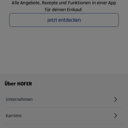
Alle Angebote, Rezepte und Funktionen in einer App
für deinen Einkauf.
Jetzt entdecken
Fußzeilenmenü - weitere Links
Über HOFER
Unternehmen
Karriere
(öffnet in einem neuen Tab)