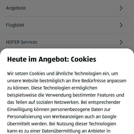
Angebote
Flugblatt
HOFER Services
Heute im Angebot: Cookies
Newsletter
Wir setzen Cookies und ähnliche Technologien ein, um
WhatsApp
unsere Website bestmöglich an Ihre Bedürfnisse anpassen
zu können.
Diese Technologien ermöglichen
Gewinnspiele
beispielsweise die Verwendung bestimmter Features und
das Teilen auf sozialen Netzwerken. Bei entsprechender
Einwilligung können personenbezogene Daten zur
Mein HOFER. Meine Einkäufe.
Personalisierung von Werbeanzeigen auch an Google
übermittelt werden. Bei Nutzung dieser Technologien
Meine Meinung. Mein HOFER.
kann es zu einer Datenübermittlung an Anbieter in