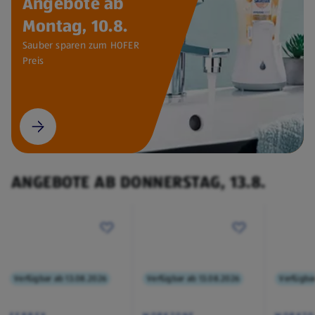
Angebote ab
Montag, 10.8.
Sauber sparen zum HOFER
Preis
ANGEBOTE AB DONNERSTAG, 13.8.
Verfügbar ab 13.08.2026
Verfügbar ab 13.08.2026
Verfügba