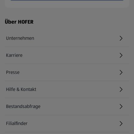
Fußzeilenmenü - weitere Links
Über HOFER
Unternehmen
Karriere
(öffnet in einem neuen Tab)
Presse
Hilfe & Kontakt
(öffnet in einem neuen Tab)
Bestandsabfrage
(öffnet in einem neuen Tab)
Filialfinder