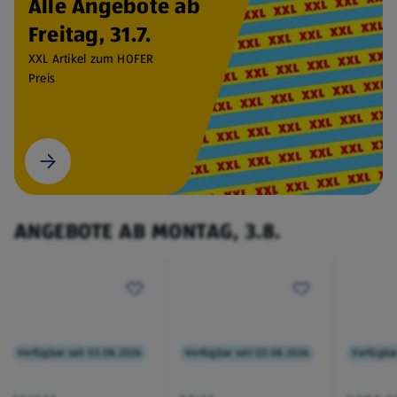
Alle Angebote ab
Freitag, 31.7.
XXL Artikel zum HOFER
Preis
ANGEBOTE AB MONTAG, 3.8.
Verfügbar seit 03.08.2026
Verfügbar seit 03.08.2026
Verfügbar