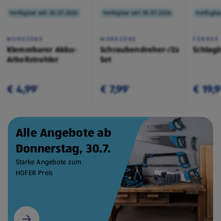
Verfügbar seit 30.07.2026
Verfügbar seit 30.07.2026
Verfügbar
WORKZONE
WORKZONE
FERREX
Klemmbarer Akku-
Schraubendreher-/Zangen-
Schlag
Arbeitstrahler
Set
€ 4,99
€ 7,99
€ 19,
¹
¹
Alle Angebote ab
Donnerstag, 30.7.
Starke Angebote zum
HOFER Preis