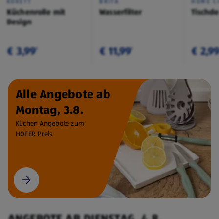
KOKETT
BRITA
HOME C
Küchenrolle mit
Wasserfilter
Tischd
Design
€ 3,99
€ 11,99
€ 2,9
¹
¹
Alle Angebote ab
Montag, 3.8.
Küchen Angebote zum
HOFER Preis
ANGEBOTE AB DIENSTAG, 4.8.