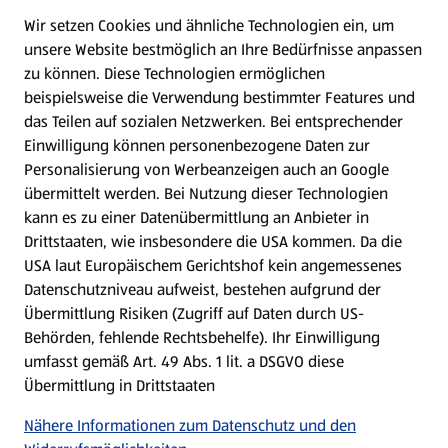
Wir setzen Cookies und ähnliche Technologien ein, um
WhatsApp
unsere Website bestmöglich an Ihre Bedürfnisse anpassen
zu können.
Diese Technologien ermöglichen
Gewinnspiele
beispielsweise die Verwendung bestimmter Features und
das Teilen auf sozialen Netzwerken. Bei entsprechender
Einwilligung können personenbezogene Daten zur
Mein HOFER. Meine Einkäufe.
Personalisierung von Werbeanzeigen auch an Google
übermittelt werden. Bei Nutzung dieser Technologien
Meine Meinung. Mein HOFER.
kann es zu einer Datenübermittlung an Anbieter in
Drittstaaten, wie insbesondere die USA kommen. Da die
Gutscheingroßbestellung
USA laut Europäischem Gerichtshof kein angemessenes
(öffnet in einem neuen Tab)
Datenschutzniveau aufweist, bestehen aufgrund der
Übermittlung Risiken (Zugriff auf Daten durch US-
Folge uns hier:
Behörden, fehlende Rechtsbehelfe). Ihr Einwilligung
umfasst gemäß Art. 49 Abs. 1 lit. a DSGVO diese
Übermittlung in Drittstaaten
Jetzt die HOFER App downloaden
Nähere Informationen zum Datenschutz und den