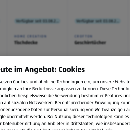
Verfügbar seit 03.08.2026
Verfügbar seit 03.08.2026
HOME CREATION
CROFTON
Tischdecke
Geschirrtücher
€ 2,99
€ 3,49
ute im Angebot: Cookies
¹
¹
setzen Cookies und ähnliche Technologien ein, um unsere Websit
möglich an Ihre Bedürfnisse anpassen zu können.
Diese Technolo
öglichen beispielsweise die Verwendung bestimmter Features un
en auf sozialen Netzwerken. Bei entsprechender Einwilligung kön
, 3.8.
sonenbezogene Daten zur Personalisierung von Werbeanzeigen a
le übermittelt werden. Bei Nutzung dieser Technologien kann es
r Datenübermittlung an Anbieter in Drittstaaten, wie insbesondere