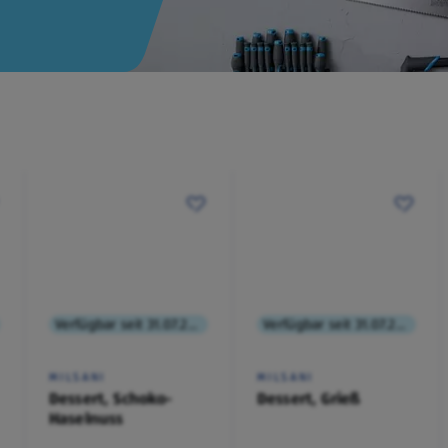
Verfügbar seit 31.07.2026
Verfügbar seit 31.07.2026
MILSANI
MILSANI
Dessert, Schoko-
Dessert, Grieß
Haselnuss