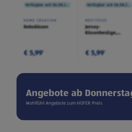
Verfügbar seit 06.08.2026
Verfügbar seit 06.08.2026
HOME CREATION
NOVITESSE
Dekokissen
Jersey-
Kissenbezüge,
Doppelpkg.
€ 5,99
€ 5,99
¹
¹
Angebote ab Donnerstag
Wohlfühl Angebote zum HOFER Preis