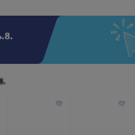
.8.
8.