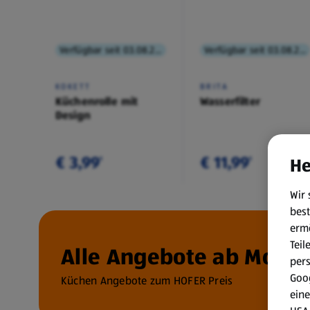
Verfügbar seit 03.08.2026
Verfügbar seit 03.08.2026
KOKETT
BRITA
Küchenrolle mit
Wasserfilter
Design
€ 3,99
€ 11,99
He
¹
¹
Wir 
best
erm
Teil
Alle Angebote ab Montag
per
Goog
Küchen Angebote zum HOFER Preis
eine