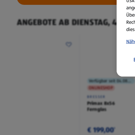
USA 
ang
Über
ANGEBOTE AB DIENSTAG, 4.8.
Rech
dies
Näh
Verfügbar seit 04.08.2026
ONLINESHOP
BRESSER
Primax 8x56
Fernglas
€ 199,00
¹