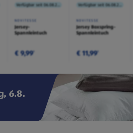
Verfügbar seit 06.08.2026
Verfügbar seit 06.08.2026
NOVITESSE
NOVITESSE
Jersey-
Jersey Boxspring-
Spannleintuch
Spannleintuch
€ 9,99
€ 11,99
¹
¹
, 6.8.