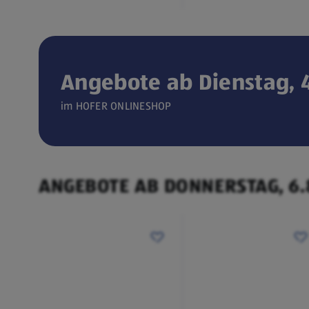
Angebote ab Dienstag, 4
Verfügbar seit 04.08.2026
im HOFER ONLINESHOP
ONLINESHOP
CEEM
(öffnet in einem neuen Tab)
Weintemperierschrank
ANGEBOTE AB DONNERSTAG, 6.
€ 449,00
¹