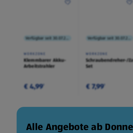
Verfügbar seit 30.07.2026
Verfügbar seit 30.07.2026
WORKZONE
WORKZONE
Klemmbarer Akku-
Schraubendreher-/Z
Arbeitstrahler
Set
€ 4,99
€ 7,99
¹
¹
Alle Angebote ab Donne