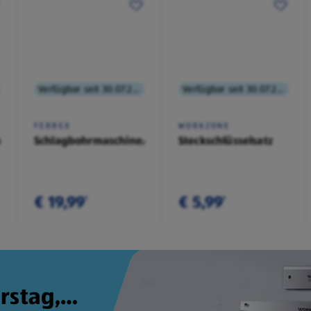
Verfügbar seit 30.07.2026
Verfügbar seit 30.07.2026
FERREX
WORKZONE
angen-
Schlagbohrmaschine/Stichsäge
Steckschlüsselsatz
€ 19,99
€ 5,99
¹
¹
rstag,