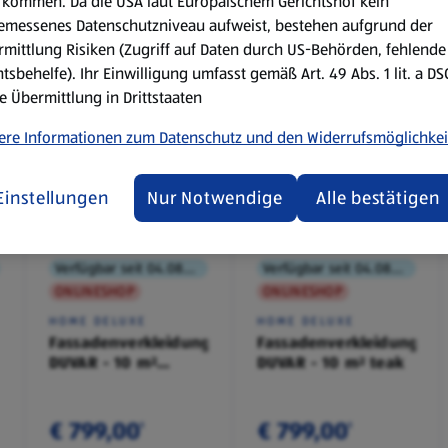
kommen. Da die USA laut Europäischem Gerichtshof kein
emessenes Datenschutzniveau aufweist, bestehen aufgrund der
mittlung Risiken (Zugriff auf Daten durch US-Behörden, fehlende
tsbehelfe). Ihr Einwilligung umfasst gemäß Art. 49 Abs. 1 lit. a D
e Übermittlung in Drittstaaten
ere Informationen zum Datenschutz und den Widerrufsmöglichkei
Einstellungen
Nur Notwendige
Alle bestätigen
Verfügbar seit 04.08.2026
Verfügbar seit 04.08.2026
ONLINESHOP
ONLINESHOP
HOME DELUXE
HOME DELUXE
Fassadenverkleidung
Fassadenverkleidung
DUVAR - 10 m²
DUVAR - 10 m² teak
anthrazit
€ 799,00
€ 799,00
¹
¹