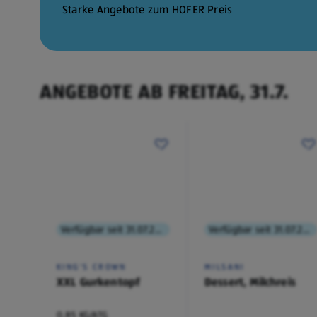
30.7.
Starke Angebote zum HOFER Preis
ANGEBOTE AB FREITAG, 31.7.
Verfügbar seit 31.07.2026
Verfügbar seit 31.07.2026
KING'S CROWN
MILSANI
XXL Gurkentopf
Dessert, Milchreis
0,85 KG/ATG