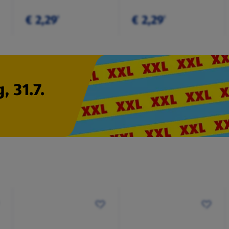
€ 2,29
€ 2,29
¹
¹
, 31.7.