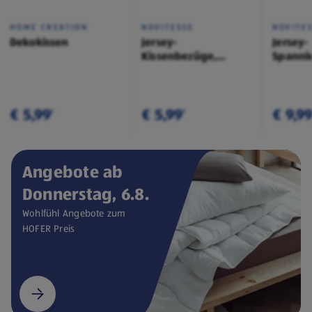
HOME CREATION
NOVITESSE
NOVITE
Dekokissen
Jersey-
Jersey-
Kissenbezüge,
Spannl
Doppelpkg.
€ 5,99
€ 5,99
€ 9,9
¹
¹
Angebote ab
Donnerstag, 6.8.
Wohlfühl Angebote zum
HOFER Preis