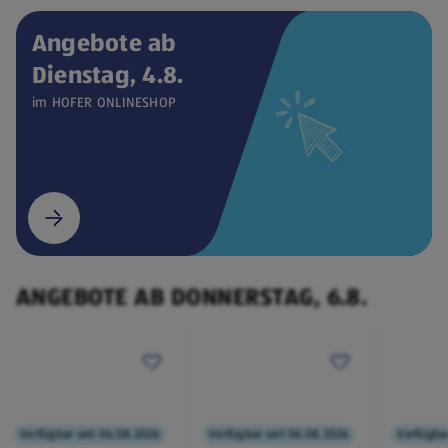
Angebote ab
Dienstag, 4.8.
Verfügbar seit 04.08.2026
ONLINESHOP
im HOFER ONLINESHOP
CEEM
Weintemperierschrank
€ 449,00
¹
(öffnet in einem neuen Tab)
ANGEBOTE AB DONNERSTAG, 6.8.
Verfügbar seit 06.08.2026
Verfügbar seit 06.08.2026
Verfügbar