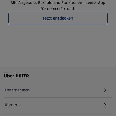
Alle Angebote, Rezepte und Funktionen in einer App
für deinen Einkauf.
Jetzt entdecken
Fußzeilenmenü - weitere Links
Über HOFER
Unternehmen
Karriere
(öffnet in einem neuen Tab)