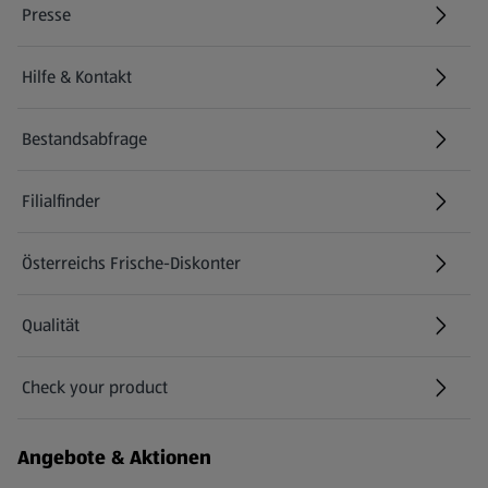
Presse
Hilfe & Kontakt
(öffnet in einem neuen Tab)
Bestandsabfrage
(öffnet in einem neuen Tab)
Filialfinder
Österreichs Frische-Diskonter
Qualität
Check your product
(öffnet in einem neuen Tab)
Angebote & Aktionen