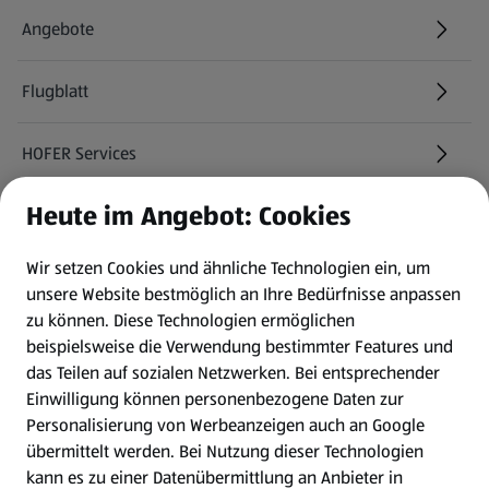
Angebote
Flugblatt
HOFER Services
Heute im Angebot: Cookies
Newsletter
Wir setzen Cookies und ähnliche Technologien ein, um
WhatsApp
unsere Website bestmöglich an Ihre Bedürfnisse anpassen
zu können.
Diese Technologien ermöglichen
Gewinnspiele
beispielsweise die Verwendung bestimmter Features und
das Teilen auf sozialen Netzwerken. Bei entsprechender
Einwilligung können personenbezogene Daten zur
Mein HOFER. Meine Einkäufe.
Personalisierung von Werbeanzeigen auch an Google
übermittelt werden. Bei Nutzung dieser Technologien
Meine Meinung. Mein HOFER.
kann es zu einer Datenübermittlung an Anbieter in