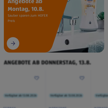
Angebote ab
Montag, 10.8.
Sauber sparen zum HOFER
Preis
ANGEBOTE AB DONNERSTAG, 13.8.
Verfügbar ab 13.08.2026
Verfügbar ab 13.08.2026
Verfügba