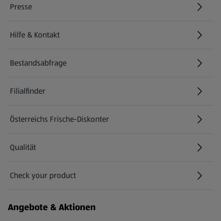
Presse
Hilfe & Kontakt
(öffnet in einem neuen Tab)
Bestandsabfrage
(öffnet in einem neuen Tab)
Filialfinder
Österreichs Frische-Diskonter
Qualität
Check your product
(öffnet in einem neuen Tab)
Angebote & Aktionen