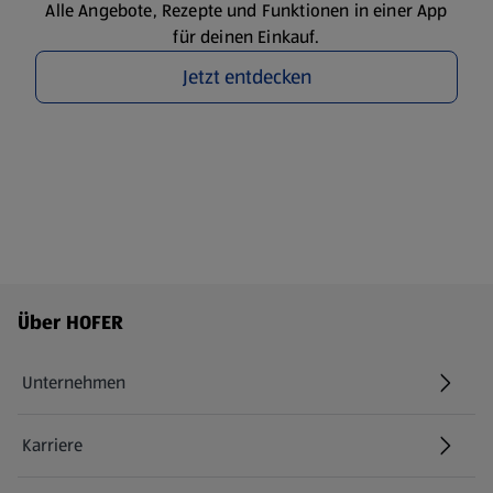
Alle Angebote, Rezepte und Funktionen in einer App
für deinen Einkauf.
Jetzt entdecken
Fußzeilenmenü - weitere Links
Über HOFER
Unternehmen
Karriere
(öffnet in einem neuen Tab)