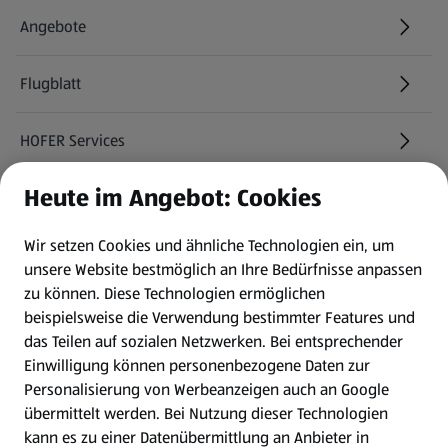
Angebote
Flugblatt
HOFER Services
Heute im Angebot: Cookies
Newsletter
Wir setzen Cookies und ähnliche Technologien ein, um
WhatsApp
unsere Website bestmöglich an Ihre Bedürfnisse anpassen
zu können.
Diese Technologien ermöglichen
Gewinnspiele
beispielsweise die Verwendung bestimmter Features und
das Teilen auf sozialen Netzwerken. Bei entsprechender
Einwilligung können personenbezogene Daten zur
Mein HOFER. Meine Einkäufe.
Personalisierung von Werbeanzeigen auch an Google
übermittelt werden. Bei Nutzung dieser Technologien
Meine Meinung. Mein HOFER.
kann es zu einer Datenübermittlung an Anbieter in